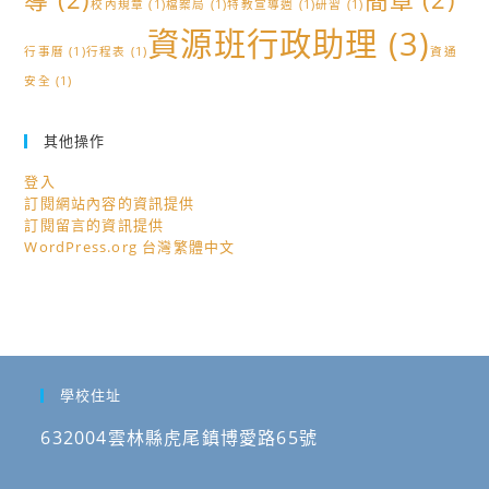
校內規章
(1)
檔案局
(1)
特教宣導週
(1)
研習
(1)
資源班行政助理
(3)
行事曆
(1)
行程表
(1)
資通
安全
(1)
其他操作
登入
訂閱網站內容的資訊提供
訂閱留言的資訊提供
WordPress.org 台灣繁體中文
學校住址
632004雲林縣虎尾鎮博愛路65號