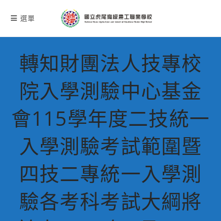
跳
轉
選單
至
主
要
轉知財團法人技專校
內
容
院入學測驗中心基金
會115學年度二技統一
入學測驗考試範圍暨
四技二專統一入學測
驗各考科考試大綱將