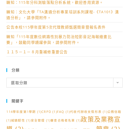
轉知：115年分科測驗落點分析系統，歡迎善用資源。
轉知：文化大學「TA溝通分析專業培訓系列課程-《TA101》溝
通分析」，請參閱附件。
公告本校115學年度第5次代理教師甄選簡章暨報名表件
轉知「115年度數位網路性別暴力防治短影音記海報繪畫比
賽」，鼓勵同學踴躍參與，請參閱附件。
１１５－１－８月重補修重要公告
分類
分
選取分類
類
關鍵字
114學年度第1學期
(1)
CRPD
(1)
FAQ
(1)
代收代辦收支情形表
(1)
公務信箱
政策及業務宣
(1)
城鎮韌性
(1)
安全管理
(1)
審查合格者名單
(1)
導
(2)
簡章
(2)