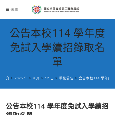
跳
轉
選單
至
主
要
公告本校114 學年度
內
容
免試入學續招錄取名
單
>
2025 年
>
8 月
>
12 日
>
學校公告
>
公告本校114 學年
公告本校114 學年度免試入學續招