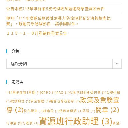
公告本校115學年度第5次代理教師甄選簡章暨報名表件
轉知「115年度數位網路性別暴力防治短影音記海報繪畫比
賽」，鼓勵同學踴躍參與，請參閱附件。
１１５－１－８月重補修重要公告
分類
分
選取分類
類
關鍵字
114學年度第1學期
(1)
CRPD
(1)
FAQ
(1)
代收代辦收支情形表
(1)
公務信箱
政策及業務宣
(1)
城鎮韌性
(1)
安全管理
(1)
審查合格者名單
(1)
導
(2)
簡章
(2)
校內規章
(1)
檔案局
(1)
特教宣導週
(1)
研習
(1)
資源班行政助理
(3)
行事曆
(1)
行程表
(1)
資通