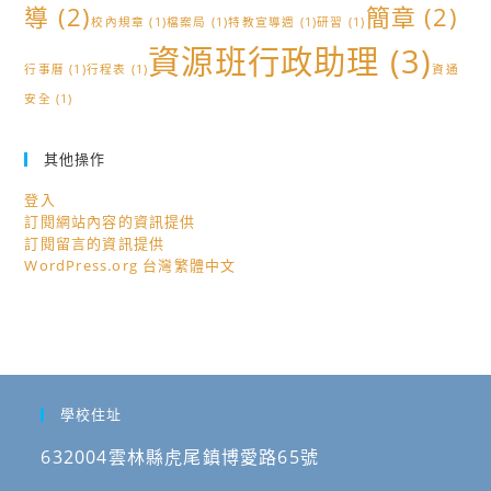
導
(2)
簡章
(2)
校內規章
(1)
檔案局
(1)
特教宣導週
(1)
研習
(1)
資源班行政助理
(3)
行事曆
(1)
行程表
(1)
資通
安全
(1)
其他操作
登入
訂閱網站內容的資訊提供
訂閱留言的資訊提供
WordPress.org 台灣繁體中文
學校住址
632004雲林縣虎尾鎮博愛路65號