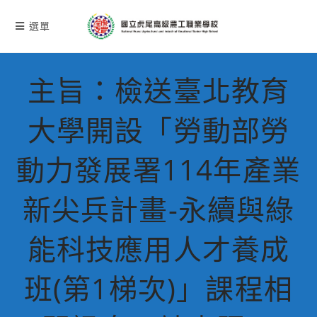
跳
轉
選單
至
主
要
主旨：檢送臺北教育
內
容
大學開設「勞動部勞
動力發展署114年產業
新尖兵計畫-永續與綠
能科技應用人才養成
班(第1梯次)」課程相