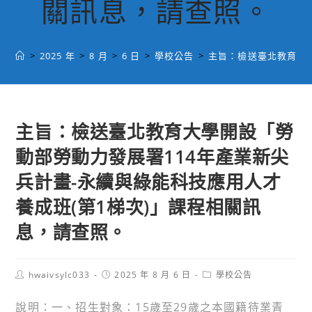
關訊息，請查照。
>
2025 年
>
8 月
>
6 日
>
學校公告
>
主旨：檢送臺北教育大學
主旨：檢送臺北教育大學開設「勞
動部勞動力發展署114年產業新尖
兵計畫-永續與綠能科技應用人才
養成班(第1梯次)」課程相關訊
息，請查照。
Post
Post
Post
hwaivsylc033
2025 年 8 月 6 日
學校公告
author:
published:
category:
說明：一、招生對象：15歲至29歲之本國籍待業青