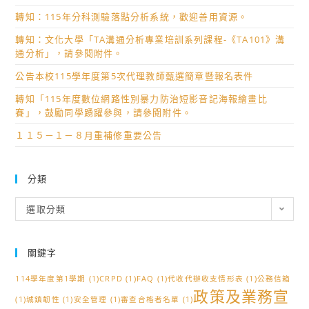
轉知：115年分科測驗落點分析系統，歡迎善用資源。
轉知：文化大學「TA溝通分析專業培訓系列課程-《TA101》溝
通分析」，請參閱附件。
公告本校115學年度第5次代理教師甄選簡章暨報名表件
轉知「115年度數位網路性別暴力防治短影音記海報繪畫比
賽」，鼓勵同學踴躍參與，請參閱附件。
１１５－１－８月重補修重要公告
分類
分
選取分類
類
關鍵字
114學年度第1學期
(1)
CRPD
(1)
FAQ
(1)
代收代辦收支情形表
(1)
公務信箱
政策及業務宣
(1)
城鎮韌性
(1)
安全管理
(1)
審查合格者名單
(1)