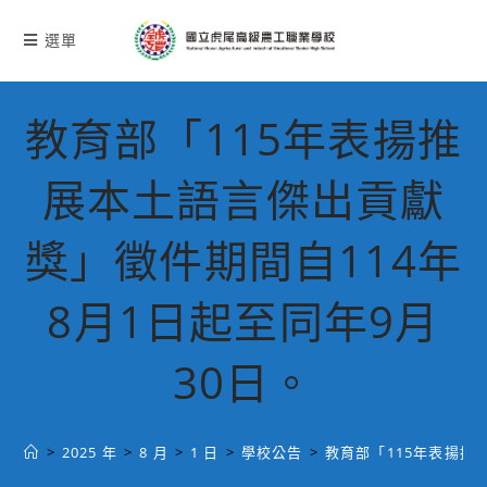
跳
轉
選單
至
主
要
教育部「115年表揚推
內
容
展本土語言傑出貢獻
獎」徵件期間自114年
8月1日起至同年9月
30日。
>
2025 年
>
8 月
>
1 日
>
學校公告
>
教育部「115年表揚推