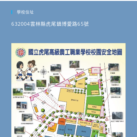
學校住址
632004雲林縣虎尾鎮博愛路65號