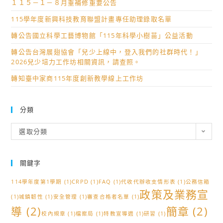
１１５－１－８月重補修重要公告
115學年度新興科技教育聯盟計畫專任助理錄取名單
轉公告國立科學工藝博物館「115年科學小樹苗」公益活動
轉公告台灣展翅協會「兒少上線中，登入我們的社群時代！」
2026兒少培力工作坊相關資訊，請查照。
轉知臺中家商115年度創新教學線上工作坊
分類
分
選取分類
類
關鍵字
114學年度第1學期
(1)
CRPD
(1)
FAQ
(1)
代收代辦收支情形表
(1)
公務信箱
政策及業務宣
(1)
城鎮韌性
(1)
安全管理
(1)
審查合格者名單
(1)
導
(2)
簡章
(2)
校內規章
(1)
檔案局
(1)
特教宣導週
(1)
研習
(1)