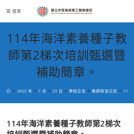
跳
轉
選單
至
主
要
114年海洋素養種子教
內
容
師第2梯次培訓甄選暨
補助簡章。
>
2025 年
>
7 月
>
23 日
>
學校公告
>
教師研習公告
>
11
114年海洋素養種子教師第2梯次