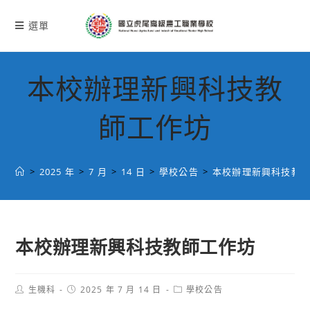
跳
轉
選單
至
主
要
本校辦理新興科技教
內
容
師工作坊
>
2025 年
>
7 月
>
14 日
>
學校公告
>
本校辦理新興科技教
本校辦理新興科技教師工作坊
Post
Post
Post
生機科
2025 年 7 月 14 日
學校公告
author:
published:
category: