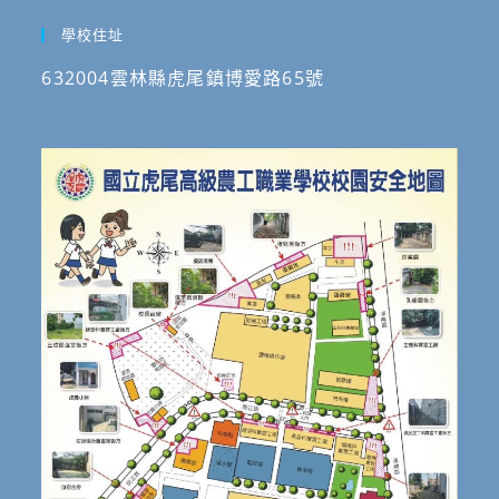
學校住址
632004雲林縣虎尾鎮博愛路65號