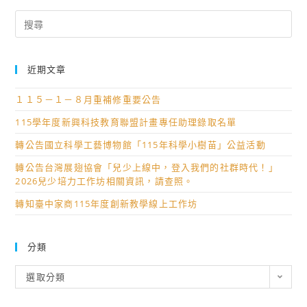
Search
for:
近期文章
１１５－１－８月重補修重要公告
115學年度新興科技教育聯盟計畫專任助理錄取名單
轉公告國立科學工藝博物館「115年科學小樹苗」公益活動
轉公告台灣展翅協會「兒少上線中，登入我們的社群時代！」
2026兒少培力工作坊相關資訊，請查照。
轉知臺中家商115年度創新教學線上工作坊
分類
分
選取分類
類