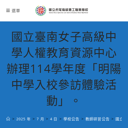
跳
轉
選單
至
主
要
國立臺南女子高級中
內
容
學人權教育資源中心
辦理114學年度「明陽
中學入校參訪體驗活
動」。
>
2025 年
>
7 月
>
4 日
>
學校公告
>
教師研習公告
>
國立臺