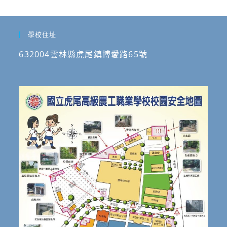
學校住址
632004雲林縣虎尾鎮博愛路65號