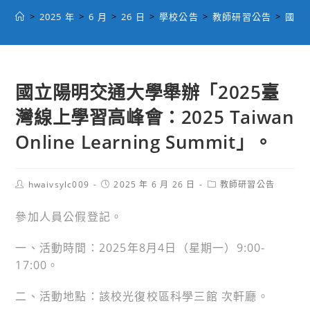
>
2025 年
>
6 月
>
26 日
>
學校公告
>
教師研習公告
>
國立陽
國立陽明交通大學舉辦「2025臺
灣線上學習高峰會：2025 Taiwan
Online Learning Summit」。
Post
Post
Post
hwaivsylc009
2025 年 6 月 26 日
教師研習公告
author:
published:
category:
參加人員公假登記。
一、活動時間：2025年8月4日（星期一）9:00-
17:00。
二、活動地點：該校光復校區科學三館 次軒廳。