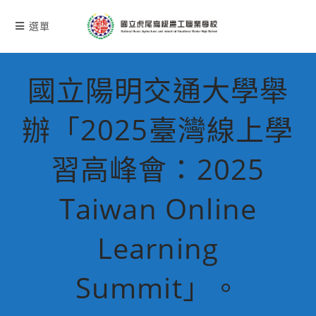
跳
轉
選單
至
主
要
國立陽明交通大學舉
內
容
辦「2025臺灣線上學
習高峰會：2025
Taiwan Online
Learning
Summit」。