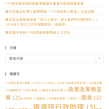
115學年度新興科技教育聯盟計畫專任助理錄取名單
轉公告國立科學工藝博物館「115年科學小樹苗」公益活動
轉公告台灣展翅協會「兒少上線中，登入我們的社群時代！」
2026兒少培力工作坊相關資訊，請查照。
轉知臺中家商115年度創新教學線上工作坊
分類
分
選取分類
類
關鍵字
114學年度第1學期
(1)
CRPD
(1)
FAQ
(1)
代收代辦收支情形表
(1)
公務信箱
政策及業務宣
(1)
城鎮韌性
(1)
安全管理
(1)
審查合格者名單
(1)
導
(2)
簡章
(2)
校內規章
(1)
檔案局
(1)
特教宣導週
(1)
研習
(1)
資源班行政助理
(3)