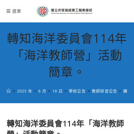
跳
轉
選單
至
主
要
轉知海洋委員會114年
內
容
「海洋教師營」活動
簡章。
>
2025 年
>
6 月
>
18 日
>
學校公告
>
教師研習公告
>
轉知
轉知海洋委員會114年「海洋教師