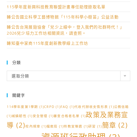
115學年度新興科技教育聯盟計畫專任助理錄取名單
轉公告國立科學工藝博物館「115年科學小樹苗」公益活動
轉公告台灣展翅協會「兒少上線中，登入我們的社群時代！」
2026兒少培力工作坊相關資訊，請查照。
轉知臺中家商115年度創新教學線上工作坊
分類
分
選取分類
類
關鍵字
114學年度第1學期
(1)
CRPD
(1)
FAQ
(1)
代收代辦收支情形表
(1)
公務信箱
政策及業務宣
(1)
城鎮韌性
(1)
安全管理
(1)
審查合格者名單
(1)
導
(2)
簡章
(2)
校內規章
(1)
檔案局
(1)
特教宣導週
(1)
研習
(1)