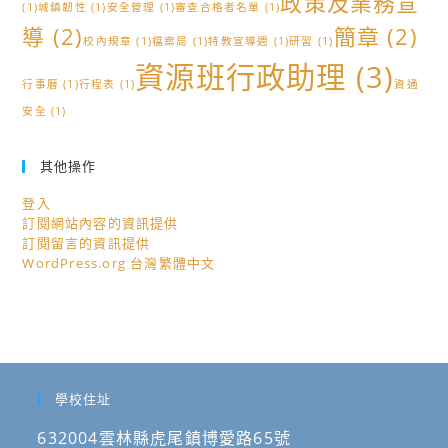
政策及業務宣
(1)
城鎮韌性
(1)
安全管理
(1)
審查合格者名單
(1)
導
(2)
簡章
(2)
校內規章
(1)
檔案局
(1)
特教宣導週
(1)
研習
(1)
資源班行政助理
(3)
行事曆
(1)
行程表
(1)
資通
安全
(1)
其他操作
登入
訂閱網站內容的資訊提供
訂閱留言的資訊提供
WordPress.org 台灣繁體中文
學校住址
632004雲林縣虎尾鎮博愛路65號