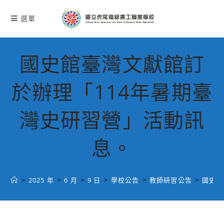
跳
轉
選單
至
主
要
國史館臺灣文獻館訂
內
容
於辦理「114年暑期臺
灣史研習營」活動訊
息。
>
2025 年
>
6 月
>
9 日
>
學校公告
>
教師研習公告
>
國史館