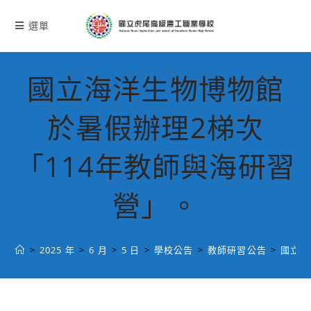
跳
轉
選單
至
主
要
國立海洋生物博物館
內
容
於暑假辦理2梯次
「114年教師與海研習
營」。
>
2025 年
>
6 月
>
5 日
>
學校公告
>
教師研習公告
>
國立海