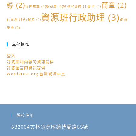
導
(2)
簡章
(2)
校內規章
(1)
檔案局
(1)
特教宣導週
(1)
研習
(1)
資源班行政助理
(3)
行事曆
(1)
行程表
(1)
資通
安全
(1)
其他操作
登入
訂閱網站內容的資訊提供
訂閱留言的資訊提供
WordPress.org 台灣繁體中文
學校住址
632004雲林縣虎尾鎮博愛路65號