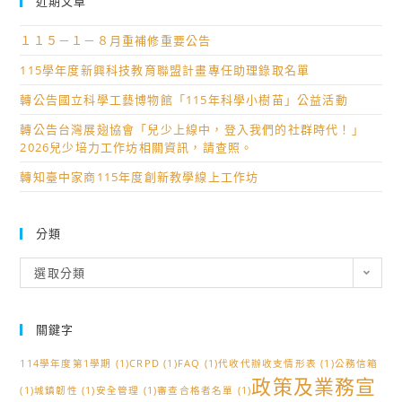
近期文章
１１５－１－８月重補修重要公告
115學年度新興科技教育聯盟計畫專任助理錄取名單
轉公告國立科學工藝博物館「115年科學小樹苗」公益活動
轉公告台灣展翅協會「兒少上線中，登入我們的社群時代！」
2026兒少培力工作坊相關資訊，請查照。
轉知臺中家商115年度創新教學線上工作坊
分類
分
選取分類
類
關鍵字
114學年度第1學期
(1)
CRPD
(1)
FAQ
(1)
代收代辦收支情形表
(1)
公務信箱
政策及業務宣
(1)
城鎮韌性
(1)
安全管理
(1)
審查合格者名單
(1)