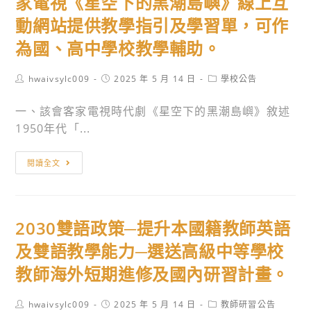
家電視《星空下的黑潮島嶼》線上互
「兒
體
營
交
童
驗
動網站提供教學指引及學習單，可作
隊
叉
及
的
為國、高中學校教學輔助。
資
查
少
同
訊，
榜
年
學
Post
Post
Post
hwaivsylc009
2025 年 5 月 14 日
學校公告
敬
網
福
author:
踴
published:
category:
請
站，
利
躍
一、該會客家電視時代劇《星空下的黑潮島嶼》敘述
惠
歡
機
報
1950年代「...
予
迎
構
名
公
同
主
財
參
閱讀全文
告
學
管
團
加。
周
師
人
法
知，
長
員
人
並
參
2030雙語政策─提升本國籍教師英語
訓
公
轉
考
練
共
及雙語教學能力─選送高級中等學校
知
使
課
電
教師海外短期進修及國內研習計畫。
貴
用！
程」，
視
屬
鼓
文
Post
Post
Post
hwaivsylc009
2025 年 5 月 14 日
教師研習公告
師