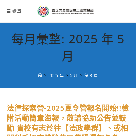
跳
轉
選單
至
主
要
每月彙整: 2025 年 5
內
容
月
>
2025 年
>
5 月
>
第 3 頁
法律探索營-2025夏令營報名開始!!檢
附活動簡章海報，敬請協助公告並鼓
勵 貴校有志於往【法政學群】、或相