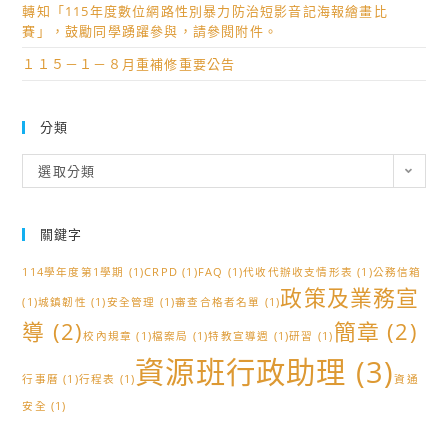
校
專
轉知「115年度數位網路性別暴力防治短影音記海報繪畫比
協
青
賽」，鼓勵同學踴躍參與，請參閱附件。
助
年
１１５－１－８月重補修重要公告
宣
生
傳
命
分類
並
成
鼓
長
分
選取分類
勵
營」，
類
學
鼓
生
勵
關鍵字
踴
高
114學年度第1學期
(1)
CRPD
(1)
FAQ
(1)
代收代辦收支情形表
(1)
公務信箱
躍
三
政策及業務宣
(1)
城鎮韌性
(1)
安全管理
參
同
(1)
審查合格者名單
(1)
導
(2)
簡章
(2)
加！
學
校內規章
(1)
檔案局
(1)
特教宣導週
(1)
研習
(1)
參
資源班行政助理
(3)
加。
行事曆
(1)
行程表
(1)
資通
安全
(1)