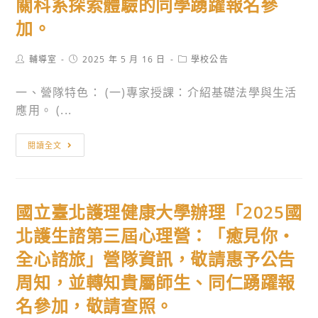
關科系探索體驗的同學踴躍報名參
加。
Post
Post
Post
輔導室
2025 年 5 月 16 日
學校公告
author:
published:
category:
一、營隊特色： (一)專家授課：介紹基礎法學與生活
應用。 (...
法
閱讀全文
律
探
索
國立臺北護理健康大學辦理「2025國
營-2025
夏
北護生諮第三屆心理營：「癒見你‧
令
全心諮旅」營隊資訊，敬請惠予公告
營
周知，並轉知貴屬師生、同仁踴躍報
報
名
名參加，敬請查照。