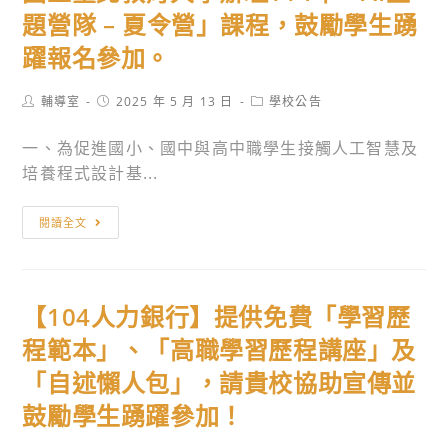
線
及
卡
題營隊 – 夏令營」課程，鼓勵學生踴
上
雙
加
躍報名參加。
互
語
值
動
教
機
Post
Post
Post
輔導室
2025 年 5 月 13 日
學校公告
網
學
開
author:
published:
category:
站
能
放
一、為促進國小、國中與高中職學生接觸人工智慧及
提
力
使
培養程式設計基...
供
─
用
教
選
公
國
閱讀全文
學
送
告
立
指
高
臺
引
級
北
及
中
【104人力銀行】提供免費「學習歷
教
學
等
育
程範本」、「高職學習歷程講座」及
習
學
大
「自述懶人包」，請貴校協助宣傳並
單，
校
學
可
教
鼓勵學生踴躍參加！
辦
作
師
理