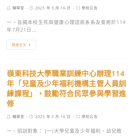
開
始!!
Post
Post
Post
輔導室
2025 年 5 月 16 日
學校公告
author:
published:
category:
檢
一、旨揭本校生死與健康心理諮商系系友會將於114
附
年7月21日...
活
動
國
閱讀全文
簡
立
章
臺
海
北
報，
嶺東科技大學職業訓練中心辦理114
護
敬
理
年「兒童及少年福利機構主管人員訓
請
健
協
練課程」，鼓勵符合民眾參與學習進
康
助
修
大
公
學
告
Post
Post
Post
輔導室
2025 年 5 月 16 日
學校公告
辦
author:
published:
並
category:
理
鼓
一、招訓對象： (一)大學兒童及少年福利、幼兒教
「2025