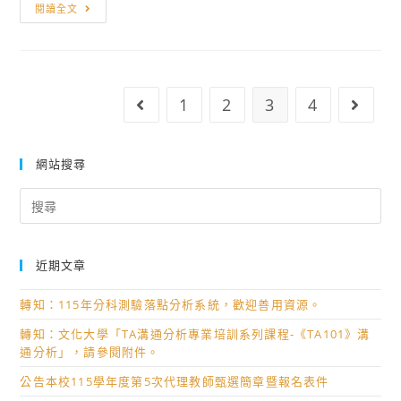
範
財
閱讀全文
躍
本」、
團
報
「高
法
名
職
人
參
學
福
1
2
3
4
Go to the previous page
Go to
加。
習
智
歷
文
程
教
網站搜尋
講
基
Search
座」
金
for:
及
會
「自
辦
近期文章
述
理
懶
「2025
轉知：115年分科測驗落點分析系統，歡迎善用資源。
人
第
轉知：文化大學「TA溝通分析專業培訓系列課程-《TA101》溝
包」，
58
通分析」，請參閱附件。
請
屆
公告本校115學年度第5次代理教師甄選簡章暨報名表件
貴
大