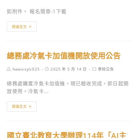
勵
化
author:
published:
category:
生、
符
事
如附件。 報名簡章-1下載
同
合
業
仁
民
基
2030
閱讀全文
踴
眾
金
雙
躍
參
會
語
報
與
客
政
名
總務處冷氣卡加值機開放使用公告
學
家
策
參
習
電
─
加，
Post
Post
Post
hwaivsylc025
2025 年 5 月 14 日
學校公告
進
視
提
author:
published:
category:
敬
修
《星
升
總務處購置冷氣卡加值機，現已驗收完成，即日起開
請
空
本
放使用。冷氣卡...
查
下
國
照。
的
籍
總
閱讀全文
黑
教
務
潮
師
處
島
英
冷
嶼》
語
國立臺北教育大學辦理114年「AI主
氣