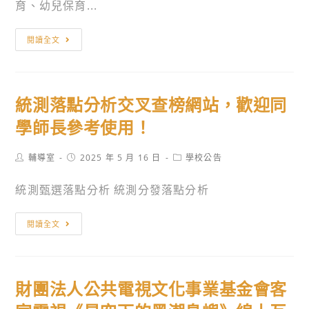
勵
育、幼兒保育...
國
貴
北
嶺
校
閱讀全文
護
東
有
生
科
志
諮
技
於
第
統測落點分析交叉查榜網站，歡迎同
大
往
三
學
【法
學師長參考使用！
屆
職
政
心
業
學
Post
Post
Post
輔導室
2025 年 5 月 16 日
學校公告
理
author:
published:
category:
訓
群】、
營：
統測甄選落點分析 統測分發落點分析
練
或
「癒
中
相
見
統
心
閱讀全文
關
你‧
測
辦
科
全
落
理
系
心
點
114
探
財團法人公共電視文化事業基金會客
諮
分
年
索
旅」
析