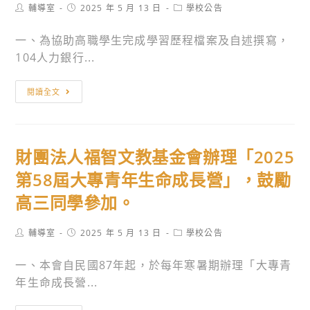
為
海
Post
Post
Post
輔導室
2025 年 5 月 13 日
學校公告
114
author:
published:
category:
國、
外
年
一、為協助高職學生完成學習歷程檔案及自述撰寫，
高
短
「AI
104人力銀行...
中
期
主
學
進
題
【104
校
修
閱讀全文
營
人
教
及
隊
力
學
國
–
銀
輔
內
夏
財團法人福智文教基金會辦理「2025
行】
助。
研
令
提
第58屆大專青年生命成長營」，鼓勵
習
營」
供
計
高三同學參加。
課
免
畫。
程，
費
Post
Post
Post
輔導室
2025 年 5 月 13 日
學校公告
鼓
「學
author:
published:
category:
勵
習
一、本會自民國87年起，於每年寒暑期辦理「大專青
學
歷
年生命成長營...
生
程
踴