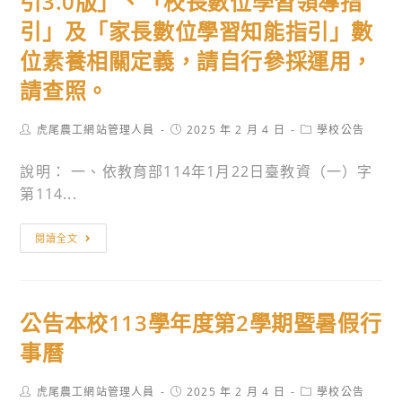
引3.0版」、「校長數位學習領導指
官
公
引」及「家長數位學習知能指引」數
網
告
新
位素養相關定義，請自行參採運用，
版
請查照。
入
口
Post
Post
Post
虎尾農工網站管理人員
2025 年 2 月 4 日
學校公告
頁
author:
published:
category:
面
說明： 一、依教育部114年1月22日臺教資（一）字
業
第114...
於
114
轉
閱讀全文
年
知
2
教
月
育
公告本校113學年度第2學期暨暑假行
7
部
日
更
事曆
正
新
式
中
Post
Post
Post
虎尾農工網站管理人員
2025 年 2 月 4 日
學校公告