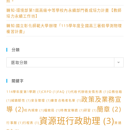
照。
關
轉知-環境部第1屆高級中等學校內永續部門養成培力計畫【教師
定
培力永續工作坊】
義，
轉知:國立彰化師範大學辦理「115學年度全國高三暑假學測物理
請
複習計畫」
自
行
參
分類
採
分
運
選取分類
類
用，
請
關鍵字
查
照。
114學年度第1學期
(1)
CRPD
(1)
FAQ
(1)
代收代辦收支情形表
(1)
公務信箱
政策及業務宣
(1)
城鎮韌性
(1)
安全管理
(1)
審查合格者名單
(1)
導
(2)
簡章
(2)
校內規章
(1)
檔案局
(1)
特教宣導週
(1)
研習
(1)
資源班行政助理
(3)
行事曆
(1)
行程表
(1)
資通