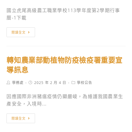
author:
published:
category:
上
小
國立虎尾高級農工職業學校113學年度第2學期行事
線
學
曆-1下載
改
「數
版
位
公
訊
教
閱讀全文
告
息。
學
本
指
校
引
轉知農業部動植物防疫檢疫署重要宣
113
3.0
學
導訊息
版」、
年
「校
度
Post
Post
Post
學務處
2025 年 2 月 4 日
學校公告
長
author:
published:
category:
第
數
因應國際非洲豬瘟疫情仍顯嚴峻，為維護我國農業生
2
位
產安全，入境時...
學
學
期
習
轉
暨
閱讀全文
領
知
暑
導
農