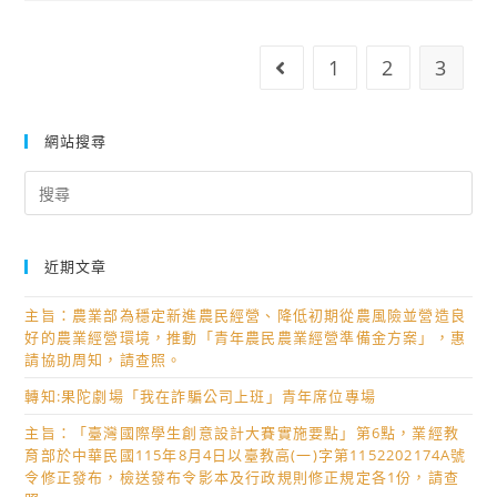
假
指
業
行
引」
部
事
1
2
3
Go to the previous 
及
動
曆
「家
植
長
物
網站搜尋
數
防
位
Search
疫
for:
學
檢
習
疫
知
近期文章
署
能
重
主旨：農業部為穩定新進農民經營、降低初期從農風險並營造良
指
要
好的農業經營環境，推動「青年農民農業經營準備金方案」，惠
引」
宣
請協助周知，請查照。
數
導
轉知:果陀劇場「我在詐騙公司上班」青年席位專場
位
訊
素
主旨：「臺灣國際學生創意設計大賽實施要點」第6點，業經教
息
育部於中華民國115年8月4日以臺教高(一)字第1152202174A號
養
令修正發布，檢送發布令影本及行政規則修正規定各1份，請查
相