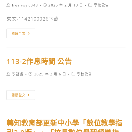
Post
Post
Post
hwaivsylc048
2025 年 2 月 10 日
學校公告
author:
published:
category:
來文-1142100026下載
轉
閱讀全文
知
技
專
113-2作息時間 公告
校
院
Post
Post
Post
學務處
2025 年 2 月 6 日
學校公告
招
author:
published:
category:
生
委
113-
閱讀全文
員
2
會
作
聯
息
合
轉知教育部更新中小學「數位教學指
時
會
間