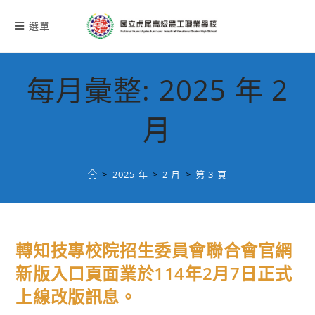
跳
轉
選單
至
主
要
每月彙整: 2025 年 2
內
容
月
>
2025 年
>
2 月
>
第 3 頁
轉知技專校院招生委員會聯合會官網
新版入口頁面業於114年2月7日正式
上線改版訊息。