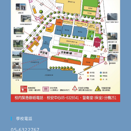
學校電話
05-6322767