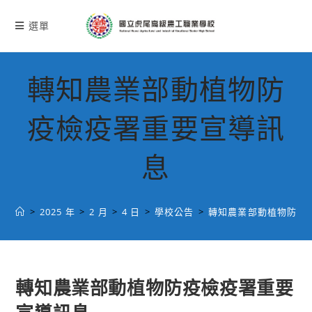
跳
轉
選單
至
主
要
轉知農業部動植物防
內
容
疫檢疫署重要宣導訊
息
>
2025 年
>
2 月
>
4 日
>
學校公告
>
轉知農業部動植物防疫
轉知農業部動植物防疫檢疫署重要