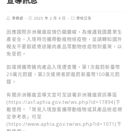
宣導訊息
Post
Post
Post
學務處
2025 年 2 月 4 日
學校公告
author:
published:
category:
因應國際非洲豬瘟疫情仍顯嚴峻，為維護我國農業生
產安全，入境時勿攜帶動植物檢疫物，並請轉知國外
親友不要郵遞寄送豬肉產品等動物檢疫物到臺灣，以
免受罰。
如違規攜帶豬肉產品入境遭查獲，第1次裁罰新臺幣
20萬元罰鍰，第2次違規者即裁罰新臺幣100萬元罰
鍰。
有關非洲豬瘟宣導文宣可至該署非洲豬瘟資訊專區
(https://asf.aphia.gov.tw/ws.php?id=17894)下
載使用。「常見入境旅客攜帶動植物或其產品檢疫規
定參考表」可至
(https://www.aphia.gov.tw/ws.php?id=1071)下