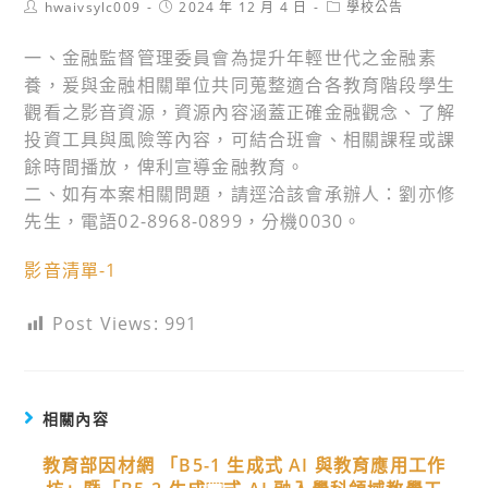
Post
Post
Post
hwaivsylc009
2024 年 12 月 4 日
學校公告
author:
published:
category:
一、金融監督管理委員會為提升年輕世代之金融素
養，爰與金融相關單位共同蒐整適合各教育階段學生
觀看之影音資源，資源內容涵蓋正確金融觀念、了解
投資工具與風險等內容，可結合班會、相關課程或課
餘時間播放，俾利宣導金融教育。
二、如有本案相關問題，請逕洽該會承辦人：劉亦修
先生，電語02-8968-0899，分機0030。
影音清單-1
Post Views:
991
相關內容
教育部因材網 「B5-1 生成式 AI 與教育應用工作