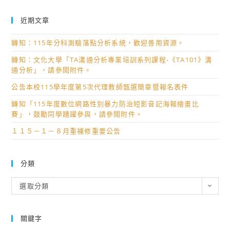
近期文章
轉知：115年分科測驗落點分析系統，歡迎善用資源。
轉知：文化大學「TA溝通分析專業培訓系列課程-《TA101》溝
通分析」，請參閱附件。
公告本校115學年度第5次代理教師甄選簡章暨報名表件
轉知「115年度數位網路性別暴力防治短影音記海報繪畫比
賽」，鼓勵同學踴躍參與，請參閱附件。
１１５－１－８月重補修重要公告
分類
分
選取分類
類
關鍵字