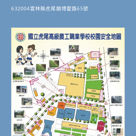
632004雲林縣虎尾鎮博愛路65號