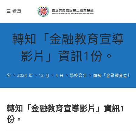
跳
轉
選單
至
主
要
轉知「金融教育宣導
內
容
影片」資訊1份。
>
2024 年
>
12 月
>
4 日
>
學校公告
>
轉知「金融教育宣導影
轉知「金融教育宣導影片」資訊1
份。