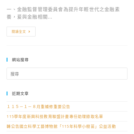
一、金融監督管理委員會為提升年輕世代之金融素
養，爰與金融相關...
轉
閱讀全文
知
「金
融
教
網站搜尋
育
Search
宣
for:
導
影
近期文章
片」
資
１１５－１－８月重補修重要公告
訊
115學年度新興科技教育聯盟計畫專任助理錄取名單
1
轉公告國立科學工藝博物館「115年科學小樹苗」公益活動
份。