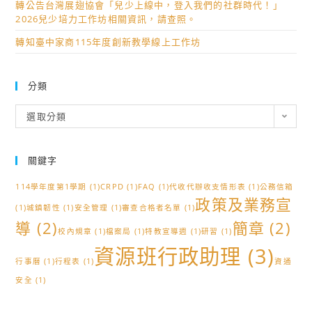
轉公告台灣展翅協會「兒少上線中，登入我們的社群時代！」
2026兒少培力工作坊相關資訊，請查照。
轉知臺中家商115年度創新教學線上工作坊
分類
分
選取分類
類
關鍵字
114學年度第1學期
(1)
CRPD
(1)
FAQ
(1)
代收代辦收支情形表
(1)
公務信箱
政策及業務宣
(1)
城鎮韌性
(1)
安全管理
(1)
審查合格者名單
(1)
導
(2)
簡章
(2)
校內規章
(1)
檔案局
(1)
特教宣導週
(1)
研習
(1)
資源班行政助理
(3)
行事曆
(1)
行程表
(1)
資通
安全
(1)