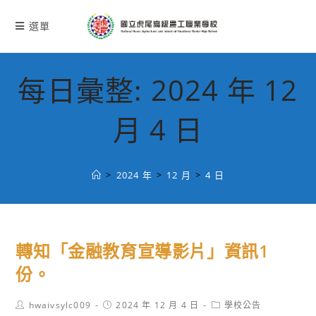
跳
轉
選單
至
主
要
每日彙整: 2024 年 12
內
容
月 4 日
>
2024 年
>
12 月
>
4 日
轉知「金融教育宣導影片」資訊1
份。
Post
Post
Post
hwaivsylc009
2024 年 12 月 4 日
學校公告
author:
published:
category: