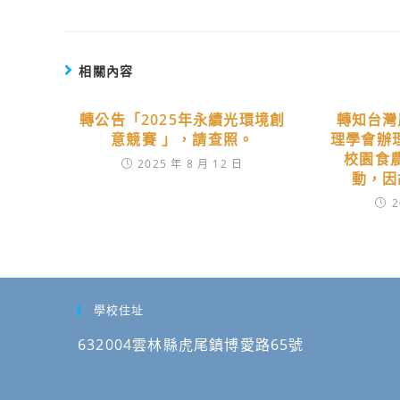
相關內容
轉公告「2025年永續光環境創
轉知台灣
意競賽 」，請查照。
理學會辦
校園食
2025 年 8 月 12 日
動，因
2
學校住址
632004雲林縣虎尾鎮博愛路65號