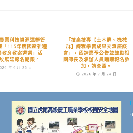
農業科技資源運籌管
「技高技專【土木群、機械
理「115年度國產雜糧
群】課程學習成果交流座談
農教育教案遴選」活
會」，函請惠予公告並鼓勵相
故展延報名期限。
關師長及承辦人員踴躍報名參
加，請查照。
026 年 6 月 26 日
2026 年 7 月 24 日