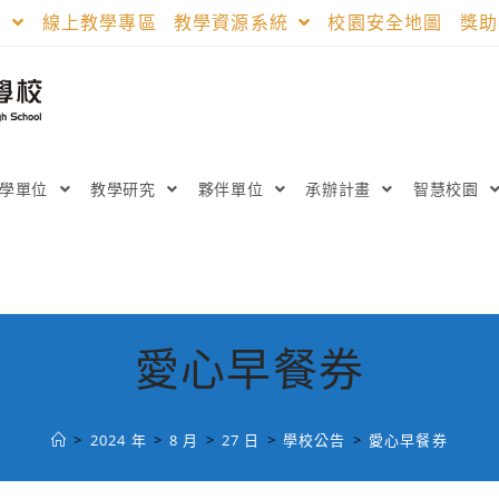
區
線上教學專區
教學資源系統
校園安全地圖
獎
教學單位
教學研究
夥伴單位
承辦計畫
智慧校園
愛心早餐券
>
2024 年
>
8 月
>
27 日
>
學校公告
>
愛心早餐券