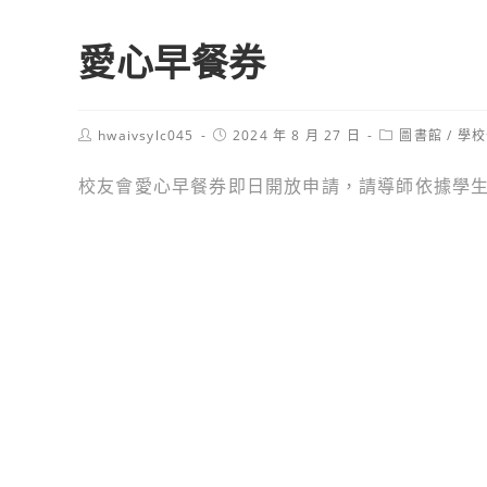
愛心早餐券
Post
Post
Post
hwaivsylc045
2024 年 8 月 27 日
圖書館
/
學校
author:
published:
category:
校友會愛心早餐券即日開放申請，請導師依據學