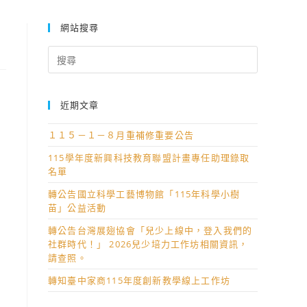
網站搜尋
Search
for:
近期文章
１１５－１－８月重補修重要公告
115學年度新興科技教育聯盟計畫專任助理錄取
名單
轉公告國立科學工藝博物館「115年科學小樹
苗」公益活動
轉公告台灣展翅協會「兒少上線中，登入我們的
社群時代！」 2026兒少培力工作坊相關資訊，
請查照。
轉知臺中家商115年度創新教學線上工作坊