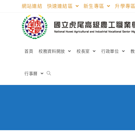
跳
網站連結
快速連結區
新生專區
升學專
轉
至
主
要
內
容
首頁
校務資料開放
校長室
行政單位
行事曆