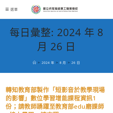
跳
轉
選單
至
主
要
每日彙整: 2024 年 8
內
容
月 26 日
>
2024 年
>
8 月
>
26 日
轉知教育部製作「短影音於教學現場
的影響」數位學習增能課程資訊1
份；請教師踴躍至教育部edu磨課師