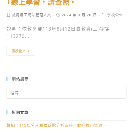
+線上學習，請查照。
Post
Post
Post
虎尾農工網站管理人員
2024 年 8 月 26 日
學校公告
author:
published:
category:
說明：依教育部113年8月12日臺教資(三)字第
113270...
轉
閱讀全文
知
教
育
部
網站搜尋
製
Search
作
for:
「短
影
近期文章
音
於
轉知：115年分科測驗落點分析系統，歡迎善用資源。
教