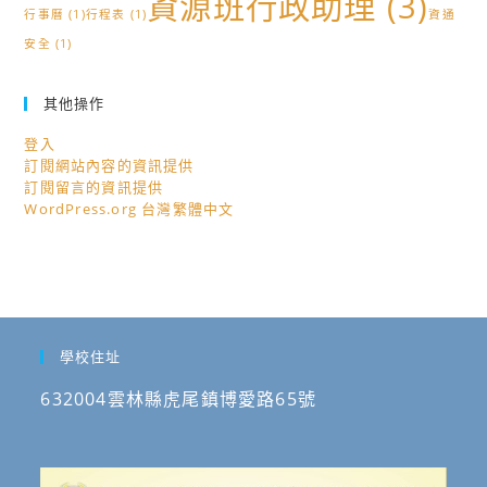
資源班行政助理
(3)
行事曆
(1)
行程表
(1)
資通
請
安全
(1)
教
師
踴
其他操作
躍
登入
至
訂閱網站內容的資訊提供
教
訂閱留言的資訊提供
WordPress.org 台灣繁體中文
育
部
edu
磨
課
師
學校住址
+線
632004雲林縣虎尾鎮博愛路65號
上
學
習，
請