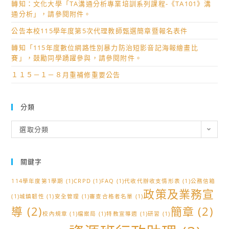
轉知：文化大學「TA溝通分析專業培訓系列課程-《TA101》溝
學
通分析」，請參閱附件。
現
公告本校115學年度第5次代理教師甄選簡章暨報名表件
場
的
轉知「115年度數位網路性別暴力防治短影音記海報繪畫比
賽」，鼓勵同學踴躍參與，請參閱附件。
影
響」
１１５－１－８月重補修重要公告
數
位
分類
學
習
分
選取分類
類
增
能
關鍵字
課
程
114學年度第1學期
(1)
CRPD
(1)
FAQ
(1)
代收代辦收支情形表
(1)
公務信箱
資
政策及業務宣
(1)
城鎮韌性
(1)
安全管理
(1)
審查合格者名單
(1)
訊
導
(2)
簡章
(2)
1
校內規章
(1)
檔案局
(1)
特教宣導週
(1)
研習
(1)
份；