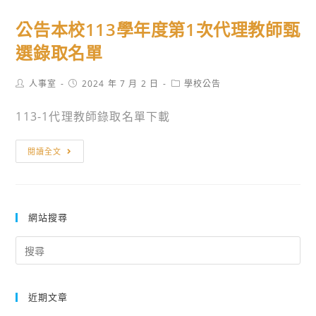
及
公
聯
公告本校113學年度第1次代理教師甄
告】
合
113
選錄取名單
招
學
生
年
Post
Post
Post
人事室
2024 年 7 月 2 日
學校公告
重
author:
published:
category:
度
要
113-1代理教師錄取名單下載
擔
日
任
程
公
本
閱讀全文
表
告
社
本
理、
校
監
113
網站搜尋
事
學
人
Search
年
for:
員
度
名
第
單
近期文章
1