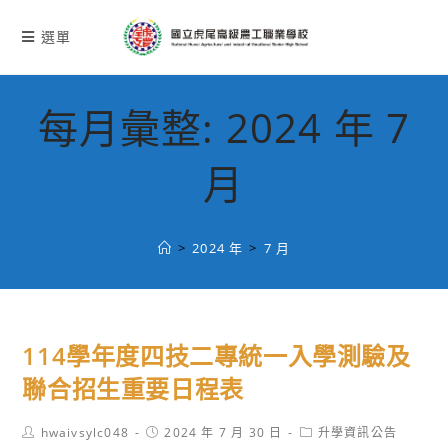
跳
轉
選單
至
主
要
每月彙整: 2024 年 7
內
容
月
>
2024 年
>
7 月
114學年度四技二專統一入學測驗及
聯合招生重要日程表
Post
Post
Post
hwaivsylc048
2024 年 7 月 30 日
升學資訊公告
author:
published:
category: