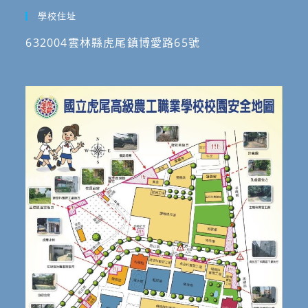
學校住址
632004雲林縣虎尾鎮博愛路65號