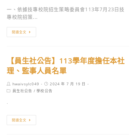
一、依據技專校院招生策略委員會113年7月23日技
專校院招策...
114
閱讀全文
學
年
度
【員生社公告】113學年度擔任本社
四
技
理、監事人員名單
二
專
Post
Post
hwaivsylc049
2024 年 7 月 19 日
author:
published:
統
Post
員生社公告
/
學校公告
category:
一
˙
入
學
【員
閱讀全文
測
生
驗
社