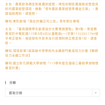
次
主旨：農業部為穩定新進農民經營、降低初期從農風險並營造良
代
好的農業經營環境，推動「青年農民農業經營準備金方案」，惠
請協助周知，請查照。
理
教
轉知:果陀劇場「我在詐騙公司上班」青年席位專場
師
主旨：「臺灣國際學生創意設計大賽實施要點」第6點，業經教
甄
育部於中華民國115年8月4日以臺教高(一)字第1152202174A號
選
令修正發布，檢送發布令影本及行政規則修正規定各1份，請查
照。
錄
取
轉知-環境部第1屆高級中等學校內永續部門養成培力計畫【教師
名
培力永續工作坊】
單
轉知:國立彰化師範大學辦理「115學年度全國高三暑假學測物理
複習計畫」
分類
分
選取分類
類