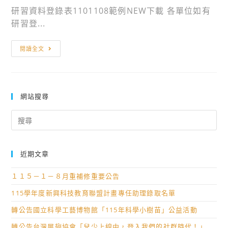
研習資料登錄表1101108範例NEW下載 各單位如有
研習登...
研
閱讀全文
習
時
數
登
網站搜尋
錄
Search
表
for:
近期文章
１１５－１－８月重補修重要公告
115學年度新興科技教育聯盟計畫專任助理錄取名單
轉公告國立科學工藝博物館「115年科學小樹苗」公益活動
轉公告台灣展翅協會「兒少上線中，登入我們的社群時代！」