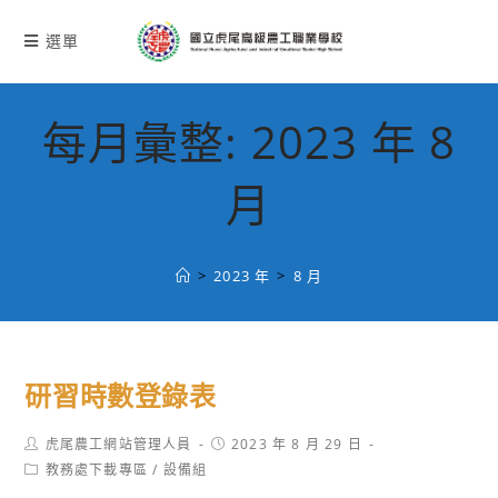
跳
轉
選單
至
主
要
每月彙整: 2023 年 8
內
容
月
>
2023 年
>
8 月
研習時數登錄表
Post
Post
虎尾農工網站管理人員
2023 年 8 月 29 日
author:
published:
Post
教務處下載專區
/
設備組
category: