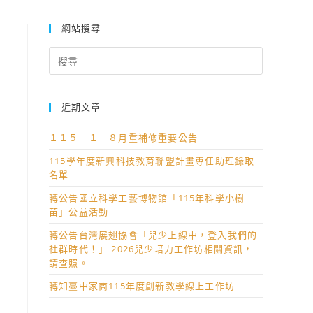
網站搜尋
Search
for:
近期文章
１１５－１－８月重補修重要公告
115學年度新興科技教育聯盟計畫專任助理錄取
名單
轉公告國立科學工藝博物館「115年科學小樹
苗」公益活動
部
估
轉公告台灣展翅協會「兒少上線中，登入我們的
社群時代！」 2026兒少培力工作坊相關資訊，
請查照。
轉知臺中家商115年度創新教學線上工作坊