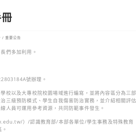
手冊
告
/
重要公告
師長們多加利用。
2803184A號辦理。
等學校以及大專校院校園場域進行編寫，並將內容區分為三
防治三級預防模式、學生自我傷害防治實務，並介紹相關評
一線人員可運用參考資源，共同防範事件發生。
w.edu.tw/）/認識教育部/本部各單位/學生事務及特殊教育
區。