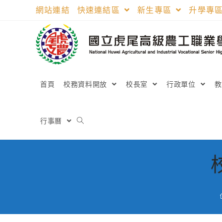
跳
網站連結
快速連結區
新生專區
升學專
轉
至
主
要
內
容
首頁
校務資料開放
校長室
行政單位
行事曆