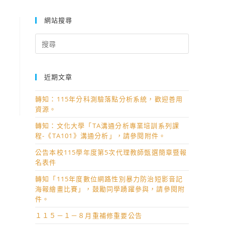
網站搜尋
Search
for:
近期文章
轉知：115年分科測驗落點分析系統，歡迎善用
資源。
轉知：文化大學「TA溝通分析專業培訓系列課
程-《TA101》溝通分析」，請參閱附件。
公告本校115學年度第5次代理教師甄選簡章暨報
名表件
轉知「115年度數位網路性別暴力防治短影音記
海報繪畫比賽」，鼓勵同學踴躍參與，請參閱附
件。
１１５－１－８月重補修重要公告