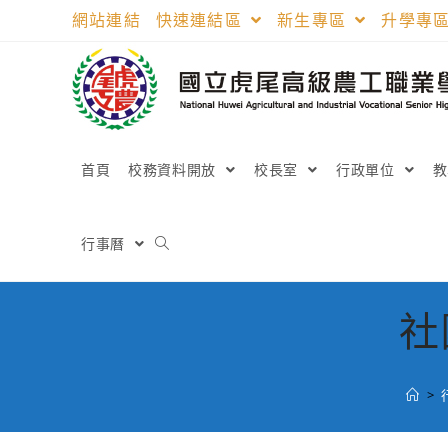
跳
網站連結
快速連結區
新生專區
升學專
轉
至
主
要
內
容
首頁
校務資料開放
校長室
行政單位
行事曆
社
>