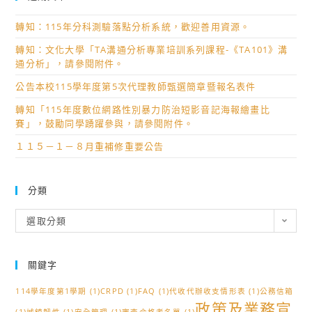
轉知：115年分科測驗落點分析系統，歡迎善用資源。
轉知：文化大學「TA溝通分析專業培訓系列課程-《TA101》溝
通分析」，請參閱附件。
公告本校115學年度第5次代理教師甄選簡章暨報名表件
轉知「115年度數位網路性別暴力防治短影音記海報繪畫比
賽」，鼓勵同學踴躍參與，請參閱附件。
１１５－１－８月重補修重要公告
分類
分
選取分類
類
關鍵字
114學年度第1學期
(1)
CRPD
(1)
FAQ
(1)
代收代辦收支情形表
(1)
公務信箱
政策及業務宣