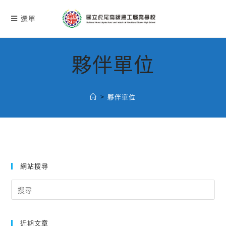
跳
轉
選單
至
主
要
夥伴單位
內
容
>
夥伴單位
網站搜尋
Search
for:
近期文章