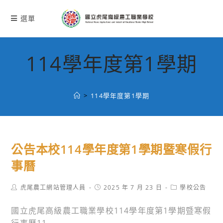
跳
轉
選單
至
主
要
114學年度第1學期
內
容
>
114學年度第1學期
公告本校114學年度第1學期暨寒假行
事曆
Post
Post
Post
虎尾農工網站管理人員
2025 年 7 月 23 日
學校公告
author:
published:
category:
國立虎尾高級農工職業學校114學年度第1學期暨寒假