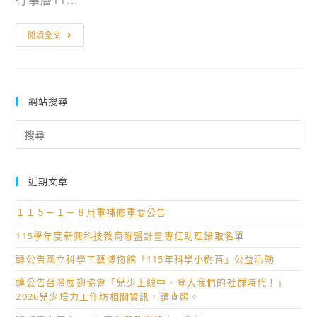
行事曆11...
公
閱讀全文
告
本
校
114
網站搜尋
學
Search
年
for:
度
第
近期文章
1
學
１１５－１－８月重補修重要公告
期
115學年度新興科技教育聯盟計畫專任助理錄取名單
暨
轉公告國立科學工藝博物館「115年科學小樹苗」公益活動
寒
假
轉公告台灣展翅協會「兒少上線中，登入我們的社群時代！」
行
2026兒少培力工作坊相關資訊，請查照。
事