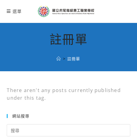
跳
轉
選單
至
主
要
註冊單
內
容
>
註冊單
There aren't any posts currently published
under this tag.
網站搜尋
Search
for: