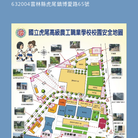
632004雲林縣虎尾鎮博愛路65號