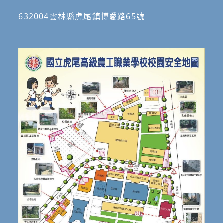
632004雲林縣虎尾鎮博愛路65號