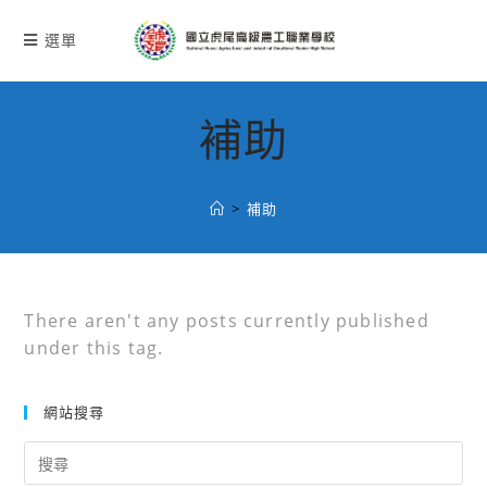
跳
轉
選單
至
主
要
補助
內
容
>
補助
There aren't any posts currently published
under this tag.
網站搜尋
Search
for: