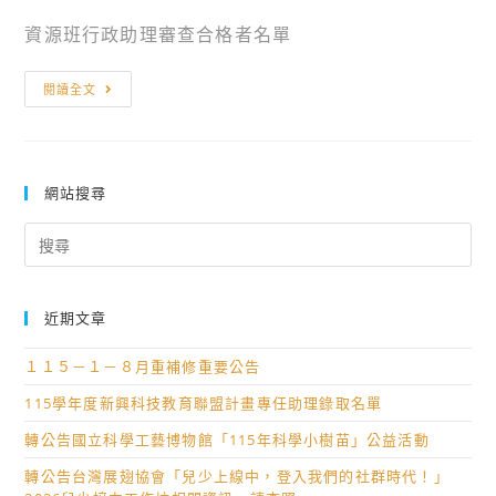
資源班行政助理審查合格者名單
公
閱讀全文
告
114
學
年
網站搜尋
度
Search
國
for:
立
高
近期文章
級
中
１１５－１－８月重補修重要公告
等
115學年度新興科技教育聯盟計畫專任助理錄取名單
學
轉公告國立科學工藝博物館「115年科學小樹苗」公益活動
校
資
轉公告台灣展翅協會「兒少上線中，登入我們的社群時代！」