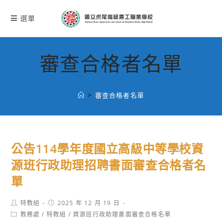
跳
轉
選單
至
主
要
審查合格者名單
內
容
>
審查合格者名單
公告114學年度國立高級中等學校資
源班行政助理招聘書面審查合格者名
單
Post
Post
特教組
2025 年 12 月 19 日
author:
published:
Post
教務處
/
特教組
/
資源班行政助理書面審查合格名單
category: