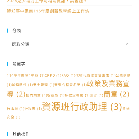
源
2026兒少培力工作坊相關資訊，請查照。
班
轉知臺中家商115年度創新教學線上工作坊
行
政
分類
助
理
分
選取分類
招
類
聘
書
關鍵字
面
114學年度第1學期
(1)
CRPD
(1)
FAQ
(1)
代收代辦收支情形表
(1)
公務信箱
審
政策及業務宣
(1)
城鎮韌性
(1)
安全管理
查
(1)
審查合格者名單
(1)
導
(2)
簡章
(2)
合
校內規章
(1)
檔案局
(1)
特教宣導週
(1)
研習
(1)
格
資源班行政助理
(3)
者
行事曆
(1)
行程表
(1)
資通
名
安全
(1)
單
其他操作