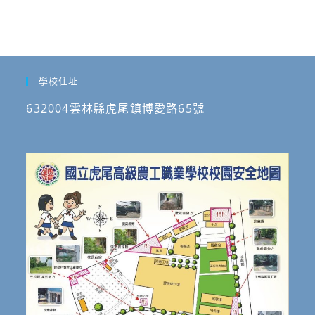
學校住址
632004雲林縣虎尾鎮博愛路65號