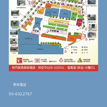
學校電話
05-6322767