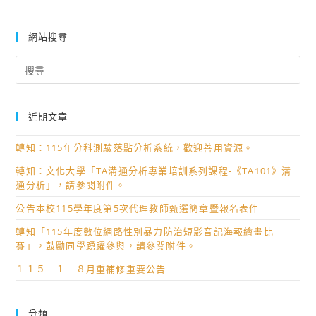
網站搜尋
Search
for:
近期文章
轉知：115年分科測驗落點分析系統，歡迎善用資源。
轉知：文化大學「TA溝通分析專業培訓系列課程-《TA101》溝
通分析」，請參閱附件。
公告本校115學年度第5次代理教師甄選簡章暨報名表件
轉知「115年度數位網路性別暴力防治短影音記海報繪畫比
賽」，鼓勵同學踴躍參與，請參閱附件。
１１５－１－８月重補修重要公告
分類