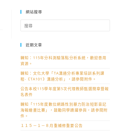
網站搜尋
Search
for:
近期文章
轉知：115年分科測驗落點分析系統，歡迎善用
資源。
轉知：文化大學「TA溝通分析專業培訓系列課
程-《TA101》溝通分析」，請參閱附件。
公告本校115學年度第5次代理教師甄選簡章暨報
名表件
轉知「115年度數位網路性別暴力防治短影音記
海報繪畫比賽」，鼓勵同學踴躍參與，請參閱附
件。
１１５－１－８月重補修重要公告