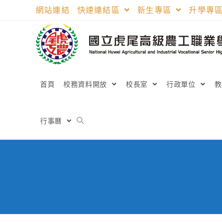
跳
網站連結
快速連結區
新生專區
升學專
轉
至
主
要
內
容
首頁
校務資料開放
校長室
行政單位
行事曆