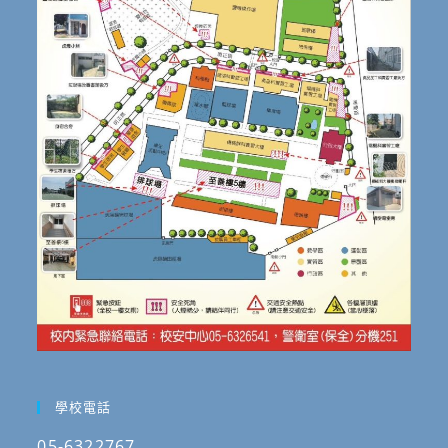
學校電話
05-6322767