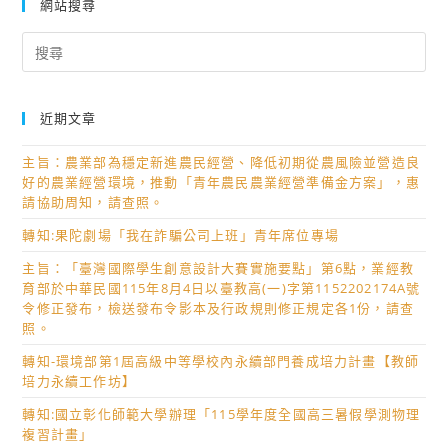
網站搜尋
Search
for:
近期文章
主旨：農業部為穩定新進農民經營、降低初期從農風險並營造良
好的農業經營環境，推動「青年農民農業經營準備金方案」，惠
請協助周知，請查照。
轉知:果陀劇場「我在詐騙公司上班」青年席位專場
主旨：「臺灣國際學生創意設計大賽實施要點」第6點，業經教
育部於中華民國115年8月4日以臺教高(一)字第1152202174A號
令修正發布，檢送發布令影本及行政規則修正規定各1份，請查
照。
轉知-環境部第1屆高級中等學校內永續部門養成培力計畫【教師
培力永續工作坊】
轉知:國立彰化師範大學辦理「115學年度全國高三暑假學測物理
複習計畫」