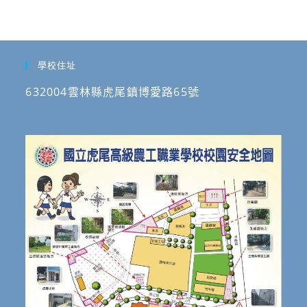
學校住址
632004雲林縣虎尾鎮博愛路65號