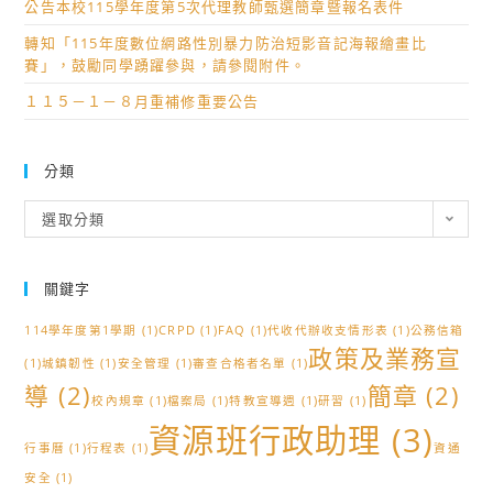
公告本校115學年度第5次代理教師甄選簡章暨報名表件
轉知「115年度數位網路性別暴力防治短影音記海報繪畫比
賽」，鼓勵同學踴躍參與，請參閱附件。
１１５－１－８月重補修重要公告
分類
分
選取分類
類
關鍵字
114學年度第1學期
(1)
CRPD
(1)
FAQ
(1)
代收代辦收支情形表
(1)
公務信箱
政策及業務宣
(1)
城鎮韌性
(1)
安全管理
(1)
審查合格者名單
(1)
導
(2)
簡章
(2)
校內規章
(1)
檔案局
(1)
特教宣導週
(1)
研習
(1)
資源班行政助理
(3)
行事曆
(1)
行程表
(1)
資通
安全
(1)