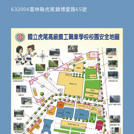
632004雲林縣虎尾鎮博愛路65號