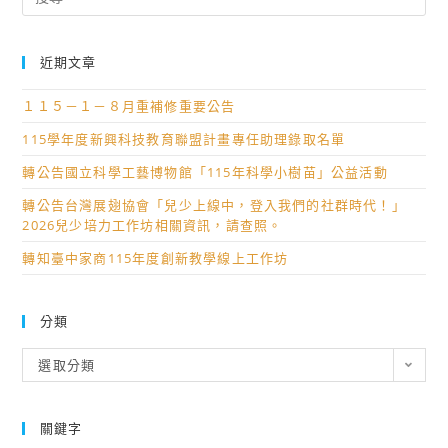
for:
近期文章
１１５－１－８月重補修重要公告
115學年度新興科技教育聯盟計畫專任助理錄取名單
轉公告國立科學工藝博物館「115年科學小樹苗」公益活動
轉公告台灣展翅協會「兒少上線中，登入我們的社群時代！」
2026兒少培力工作坊相關資訊，請查照。
轉知臺中家商115年度創新教學線上工作坊
分類
分
選取分類
類
關鍵字