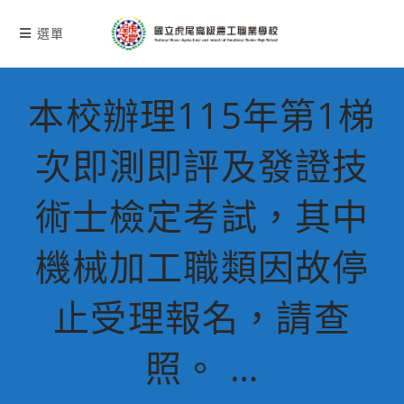
跳
轉
選單
至
主
要
本校辦理115年第1梯
內
容
次即測即評及發證技
術士檢定考試，其中
機械加工職類因故停
止受理報名，請查
照。 …