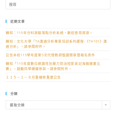
Search
for:
近期文章
轉知：115年分科測驗落點分析系統，歡迎善用資源。
轉知：文化大學「TA溝通分析專業培訓系列課程-《TA101》溝
通分析」，請參閱附件。
公告本校115學年度第5次代理教師甄選簡章暨報名表件
轉知「115年度數位網路性別暴力防治短影音記海報繪畫比
賽」，鼓勵同學踴躍參與，請參閱附件。
１１５－１－８月重補修重要公告
分類
分
選取分類
類