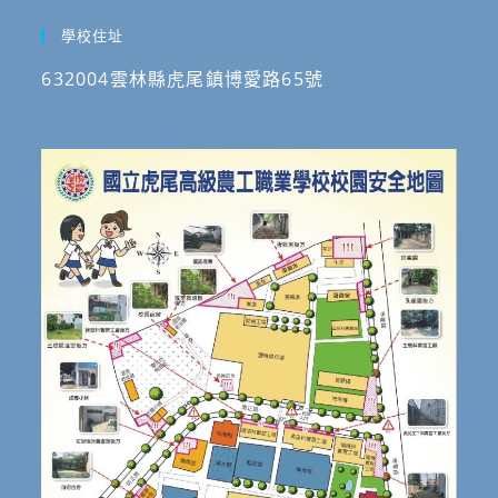
學校住址
632004雲林縣虎尾鎮博愛路65號