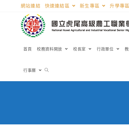
跳
網站連結
快速連結區
新生專區
升學專
轉
至
主
要
內
容
首頁
校務資料開放
校長室
行政單位
行事曆