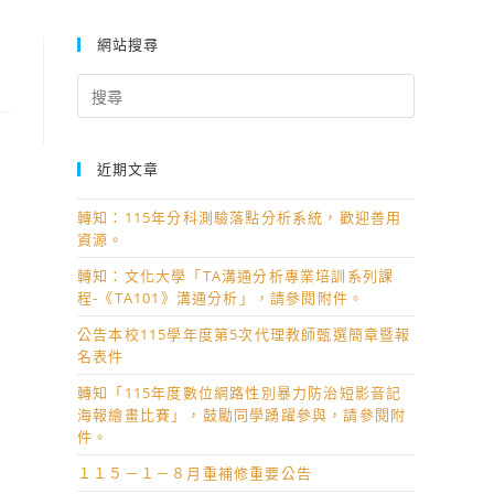
網站搜尋
Search
for:
近期文章
轉知：115年分科測驗落點分析系統，歡迎善用
資源。
轉知：文化大學「TA溝通分析專業培訓系列課
程-《TA101》溝通分析」，請參閱附件。
公告本校115學年度第5次代理教師甄選簡章暨報
名表件
轉知「115年度數位網路性別暴力防治短影音記
海報繪畫比賽」，鼓勵同學踴躍參與，請參閱附
件。
１１５－１－８月重補修重要公告