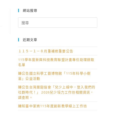
網站搜尋
Search
for:
近期文章
１１５－１－８月重補修重要公告
115學年度新興科技教育聯盟計畫專任助理錄取
名單
轉公告國立科學工藝博物館「115年科學小樹
苗」公益活動
轉公告台灣展翅協會「兒少上線中，登入我們的
社群時代！」 2026兒少培力工作坊相關資訊，
請查照。
轉知臺中家商115年度創新教學線上工作坊