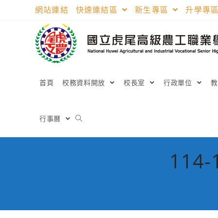
跳
網站連結
快速連結區
新生專區
升學專
轉
至
主
要
內
容
首頁
校務資料開放
校長室
行政單位
行事曆
11