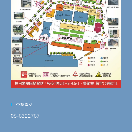
學校電話
05-6322767