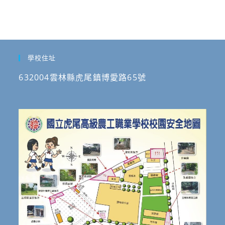
學校住址
632004雲林縣虎尾鎮博愛路65號