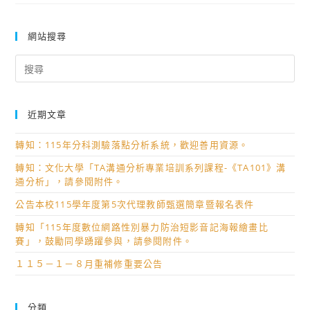
網站搜尋
Search
for:
近期文章
轉知：115年分科測驗落點分析系統，歡迎善用資源。
轉知：文化大學「TA溝通分析專業培訓系列課程-《TA101》溝
通分析」，請參閱附件。
公告本校115學年度第5次代理教師甄選簡章暨報名表件
轉知「115年度數位網路性別暴力防治短影音記海報繪畫比
賽」，鼓勵同學踴躍參與，請參閱附件。
１１５－１－８月重補修重要公告
分類