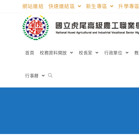
跳
網站連結
快速連結區
新生專區
升學專
轉
至
主
要
內
容
首頁
校務資料開放
校長室
行政單位
行事曆