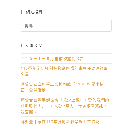
網站搜尋
Search
for:
近期文章
１１５－１－８月重補修重要公告
115學年度新興科技教育聯盟計畫專任助理錄取
名單
轉公告國立科學工藝博物館「115年科學小樹
苗」公益活動
轉公告台灣展翅協會「兒少上線中，登入我們的
社群時代！」 2026兒少培力工作坊相關資訊，
請查照。
轉知臺中家商115年度創新教學線上工作坊