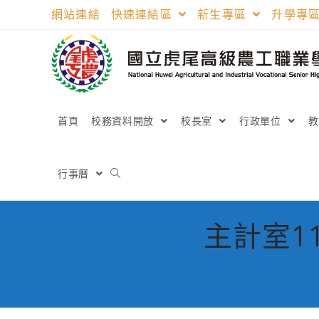
跳
網站連結
快速連結區
新生專區
升學專
轉
至
主
要
內
容
首頁
校務資料開放
校長室
行政單位
行事曆
主計室1