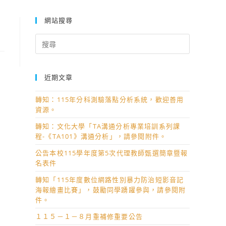
網站搜尋
Search
for:
近期文章
轉知：115年分科測驗落點分析系統，歡迎善用
資源。
轉知：文化大學「TA溝通分析專業培訓系列課
程-《TA101》溝通分析」，請參閱附件。
公告本校115學年度第5次代理教師甄選簡章暨報
名表件
轉知「115年度數位網路性別暴力防治短影音記
海報繪畫比賽」，鼓勵同學踴躍參與，請參閱附
件。
１１５－１－８月重補修重要公告