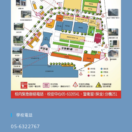
學校電話
05-6322767