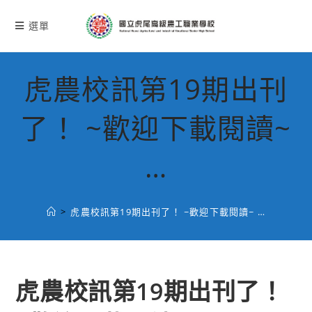
跳
轉
選單
至
主
要
虎農校訊第19期出刊
內
容
了！ ~歡迎下載閱讀~
…
>
虎農校訊第19期出刊了！ ~歡迎下載閱讀~ …
虎農校訊第19期出刊了！