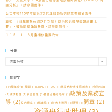
轉知：文化大學「TA溝通分析專業培訓系列課程-《TA101》溝
通分析」，請參閱附件。
公告本校115學年度第5次代理教師甄選簡章暨報名表件
轉知「115年度數位網路性別暴力防治短影音記海報繪畫比
賽」，鼓勵同學踴躍參與，請參閱附件。
１１５－１－８月重補修重要公告
分類
分
選取分類
類
關鍵字
114學年度第1學期
(1)
CRPD
(1)
FAQ
(1)
代收代辦收支情形表
(1)
公務信箱
政策及業務宣
(1)
城鎮韌性
(1)
安全管理
(1)
審查合格者名單
(1)
導
(2)
簡章
(2)
校內規章
(1)
檔案局
(1)
特教宣導週
(1)
研習
(1)
資源班行政助理
(3)