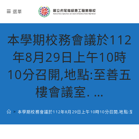
跳
轉
選單
至
主
要
本學期校務會議於112
內
容
年8月29日上午10時
10分召開,地點:至善五
樓會議室. …
>
本學期校務會議於112年8月29日上午10時10分召開,地點:至善