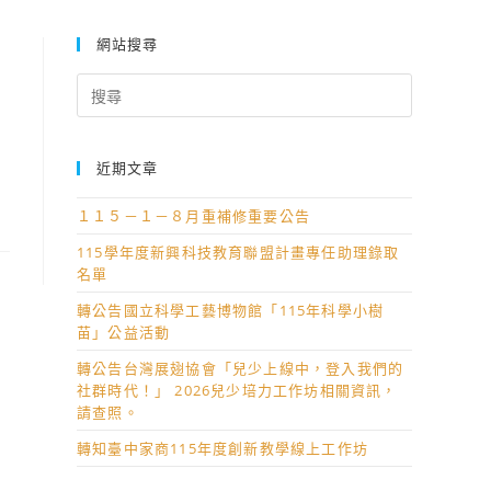
網站搜尋
Search
for:
近期文章
１１５－１－８月重補修重要公告
115學年度新興科技教育聯盟計畫專任助理錄取
名單
轉公告國立科學工藝博物館「115年科學小樹
苗」公益活動
轉公告台灣展翅協會「兒少上線中，登入我們的
社群時代！」 2026兒少培力工作坊相關資訊，
請查照。
轉知臺中家商115年度創新教學線上工作坊