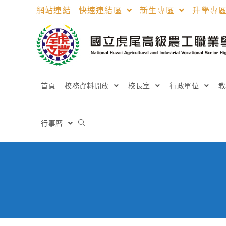
跳
網站連結
快速連結區
新生專區
升學專
轉
至
主
要
內
容
首頁
校務資料開放
校長室
行政單位
行事曆