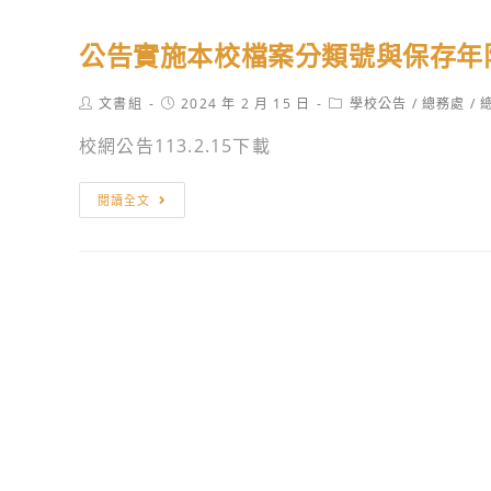
公告實施本校檔案分類號與保存年
Post
Post
Post
文書組
2024 年 2 月 15 日
學校公告
/
總務處
/
author:
published:
category:
校網公告113.2.15下載
公
閱讀全文
告
實
施
本
校
檔
案
分
類
號