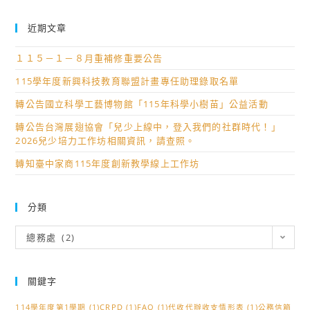
案
分
近期文章
類
號
１１５－１－８月重補修重要公告
與
115學年度新興科技教育聯盟計畫專任助理錄取名單
保
轉公告國立科學工藝博物館「115年科學小樹苗」公益活動
存
年
轉公告台灣展翅協會「兒少上線中，登入我們的社群時代！」
限
2026兒少培力工作坊相關資訊，請查照。
區
轉知臺中家商115年度創新教學線上工作坊
分
表
分類
分
總務處 (2)
類
關鍵字
114學年度第1學期
(1)
CRPD
(1)
FAQ
(1)
代收代辦收支情形表
(1)
公務信箱