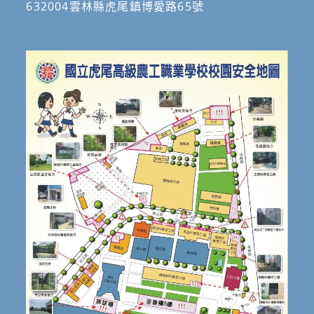
632004雲林縣虎尾鎮博愛路65號