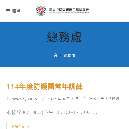
跳
轉
選單
至
主
要
總務處
內
容
>
總務處
114年度防護團常年訓練
Post
Post
Post
hwaivsylc025
2025 年 6 月 5 日
學校公告
/
總務處
author:
published:
category:
本校於06/10(二)下午13：00~17：00 ...
114
閱讀全文