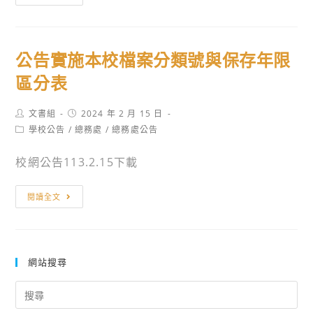
年
度
防
公告實施本校檔案分類號與保存年限
護
團
區分表
常
年
Post
Post
文書組
2024 年 2 月 15 日
author:
published:
訓
Post
學校公告
/
總務處
/
總務處公告
category:
練
校網公告113.2.15下載
公
閱讀全文
告
實
施
本
網站搜尋
校
Search
檔
for: