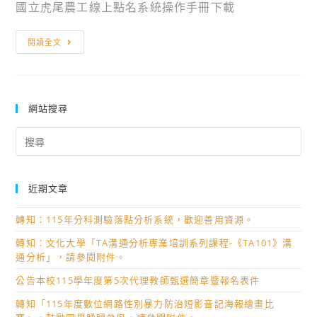
國立虎尾農工線上點名系統操作手冊下載
欣
閱讀全文
河
線
上
點
網站搜尋
名
Search
系
for:
統
操
近期文章
作
手
轉知：115年分科測驗落點分析系統，歡迎善用資源。
冊
轉知：文化大學「TA溝通分析專業培訓系列課程-《TA101》溝
通分析」，請參閱附件。
公告本校115學年度第5次代理教師甄選簡章暨報名表件
轉知「115年度數位網路性別暴力防治短影音記海報繪畫比