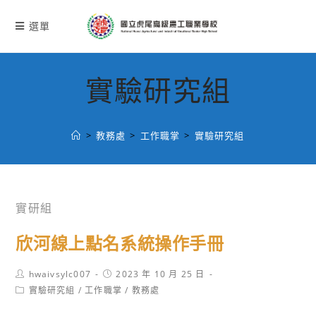
跳
轉
選單
至
主
要
實驗研究組
內
容
>
教務處
>
工作職掌
>
實驗研究組
實研組
欣河線上點名系統操作手冊
Post
Post
hwaivsylc007
2023 年 10 月 25 日
author:
published:
Post
實驗研究組
/
工作職掌
/
教務處
category: