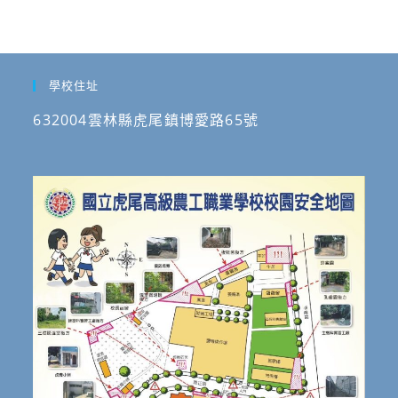
學校住址
632004雲林縣虎尾鎮博愛路65號