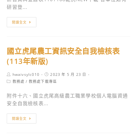
研習登...
研
閱讀全文
習
時
數
國立虎尾農工資訊安全自我檢核表
登
錄
(113年新版)
表
Post
Post
hwaivsylc010
2023 年 5 月 23 日
author:
published:
Post
教務處
/
教務處下載專區
category:
附件十六、國立虎尾高級農工職業學校個人電腦資通
安全自我檢核表...
國
閱讀全文
立
虎