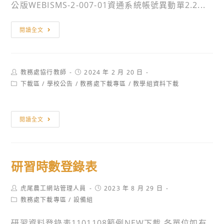
公版WEBISMS-2-007-01資通系統帳號異動單2.2...
資
閱讀全文
通
帳
號
Post
Post
教務處協行教師
2024 年 2 月 20 日
異
author:
published:
Post
下載區
/
學校公告
/
教務處下載專區
/
教學組資料下載
動
category:
單
(6
閱讀全文
個
月
未
研習時數登錄表
登
入
Post
Post
虎尾農工網站管理人員
空
2023 年 8 月 29 日
author:
published:
Post
教務處下載專區
/
設備組
白
category:
表)
研習資料登錄表1101108範例NEW下載 各單位如有