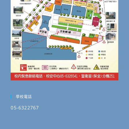
學校電話
05-6322767