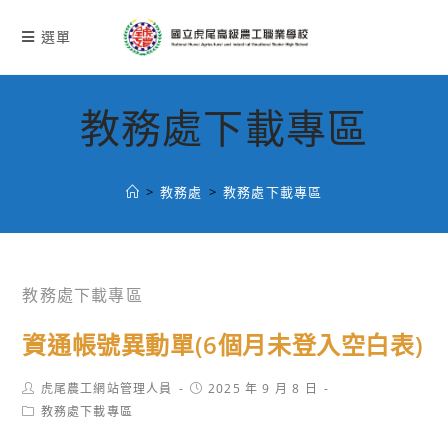
跳
轉
選單
至
主
要
教務處下載專區
內
容
>
教務處
>
教務處下載專區
教務處下載專區
資通帳號異動單(6個月未登入空白表)
Post
Post
虎尾農工網站管理人員
2025 年 9 月 8 日
author:
published:
Post
教務處下載專區
category: