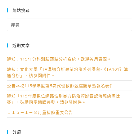
尾
農
網站搜尋
工
Search
資
for:
訊
安
近期文章
全
自
轉知：115年分科測驗落點分析系統，歡迎善用資源。
我
轉知：文化大學「TA溝通分析專業培訓系列課程-《TA101》溝
檢
通分析」，請參閱附件。
核
公告本校115學年度第5次代理教師甄選簡章暨報名表件
表
(113
轉知「115年度數位網路性別暴力防治短影音記海報繪畫比
賽」，鼓勵同學踴躍參與，請參閱附件。
年
新
１１５－１－８月重補修重要公告
版)
分類