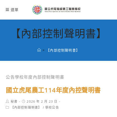
跳
轉
選單
至
主
要
【內部控制聲明書】
內
容
>
【內部控制聲明書】
公告學校年度內部控制聲明書
國立虎尾農工114年度內控聲明書
Post
Post
秘書
2026 年 2 月 23 日
author:
published:
Post
【內部控制聲明書】
/
學校公告
category: