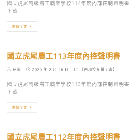
國立虎尾高級農工職業學校114年度內部控制聲明書
下載
國
閱讀全文
立
虎
尾
國立虎尾農工113年度內控聲明書
農
工
Post
Post
Post
秘書
2025 年 2 月 26 日
【內部控制聲明書】
114
author:
published:
category:
年
國立虎尾高級農工職業學校113年度內部控制聲明書
度
下載
內
控
國
閱讀全文
聲
立
明
虎
書
尾
國立虎尾農工112年度內控聲明書
農