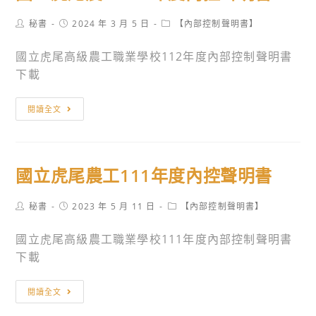
工
Post
Post
Post
秘書
2024 年 3 月 5 日
【內部控制聲明書】
113
author:
published:
category:
年
國立虎尾高級農工職業學校112年度內部控制聲明書
度
下載
內
控
國
閱讀全文
聲
立
明
虎
書
尾
國立虎尾農工111年度內控聲明書
農
工
Post
Post
Post
秘書
2023 年 5 月 11 日
【內部控制聲明書】
112
author:
published:
category:
年
國立虎尾高級農工職業學校111年度內部控制聲明書
度
下載
內
控
國
閱讀全文
聲
立