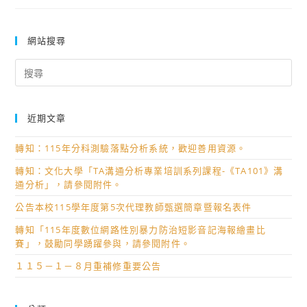
明
虎
書
尾
農
網站搜尋
工
Search
111
for:
年
度
近期文章
內
控
轉知：115年分科測驗落點分析系統，歡迎善用資源。
聲
轉知：文化大學「TA溝通分析專業培訓系列課程-《TA101》溝
明
通分析」，請參閱附件。
書
公告本校115學年度第5次代理教師甄選簡章暨報名表件
轉知「115年度數位網路性別暴力防治短影音記海報繪畫比
賽」，鼓勵同學踴躍參與，請參閱附件。
１１５－１－８月重補修重要公告