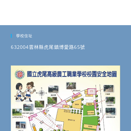
學校住址
632004雲林縣虎尾鎮博愛路65號