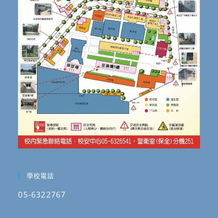
學校電話
05-6322767