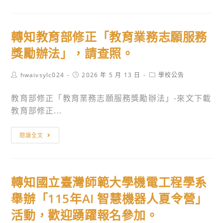
及
靜
國
週
宜
立
末
大
轉知教育部修正「教育業務志願服務
臺
專
學
灣
獎勵辦法」，請查照。
題
法
大
課
律
學
Post
Post
Post
hwaivsylc024
2026 年 5 月 13 日
學校公告
程」，
學
author:
published:
category:
土
歡
系
教育部修正「教育業務志願服務獎勵辦法」-來文下載
木
迎
合
教育部修正...
系
踴
作
工
躍
舉
轉
程
閱讀全文
報
辦
知
資
名
「性
教
訊
參
不
育
模
加。
轉知國立臺灣師範大學機電工程學系
性
部
擬
由
修
舉辦「115年AI 智慧機器人夏令營」
與
你
正
管
活動，歡迎踴躍報名參加。
——
「教