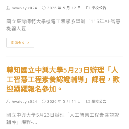
理
性
育
研
Post
Post
Post
hwaivsylc024
2026 年 5 月 12 日
學校公告
別
業
author:
published:
category:
究
溫
務
國立臺灣師範大學機電工程學系舉辦「115年AI-智慧
中
差
志
機器人夏...
心
上
願
欲
訴
服
轉
辦
閱讀全文
中」
務
知
理
暑
獎
國
「有
期
勵
立
BIM
轉知國立中興大學5月23日辦理「人
學
辦
臺
的
生
法」，
灣
工智慧工程素養認證輔導」課程，歡
世
營
請
師
界
迎踴躍報名參加。
隊，
查
範
長
歡
照。
大
怎
Post
Post
Post
hwaivsylc024
2026 年 5 月 11 日
學校公告
迎
學
author:
published:
category:
樣」
踴
機
國立中興大學5月23日辦理「人工智慧工程素養認證
暑
躍
電
輔導」課程-...
期
報
工