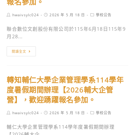
報名參加。
Post
Post
Post
hwaivsylc024
2026 年 5 月 18 日
學校公告
author:
published:
category:
聯合數位文創股份有限公司於115年6月18日115年9
月28...
轉
閱讀全文
知
聯
合
轉知輔仁大學企業管理學系114學年
數
位
度暑假期間辦理【2026輔大企管
文
營】，歡迎踴躍報名參加。
創
股
Post
Post
Post
hwaivsylc024
2026 年 5 月 18 日
學校公告
份
author:
published:
category:
有
輔仁大學企業管理學系114學年度暑假期間辦理
限
【2026輔大企...