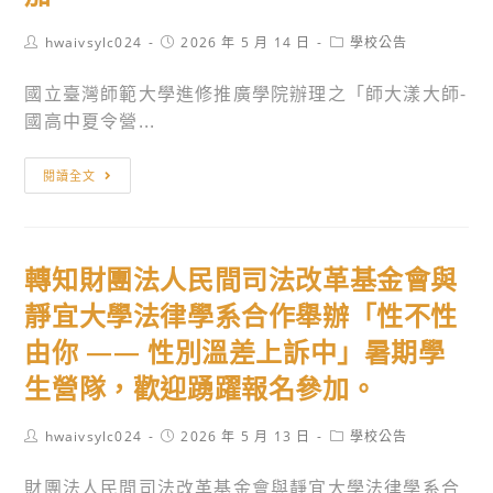
作
加。
自
長
Post
Post
Post
hwaivsylc024
2026 年 5 月 14 日
學校公告
40
然
庚
author:
published:
category:
週
—
大
國立臺灣師範大學進修推廣學院辦理之「師大漾大師-
年
臺
學
國高中夏令營...
特
大
高
展」，
昆
中
轉
閱讀全文
歡
蟲
生
知
迎
標
暑
國
踴
本
期
立
躍
館
營
轉知財團法人民間司法改革基金會與
臺
報
高
隊」，
灣
靜宜大學法律學系合作舉辦「性不性
名
中
歡
師
由你 —— 性別溫差上訴中」暑期學
參
營」，
迎
範
加。
歡
踴
生營隊，歡迎踴躍報名參加。
大
迎
躍
學
踴
報
Post
Post
Post
hwaivsylc024
2026 年 5 月 13 日
學校公告
進
author:
published:
category:
躍
名
修
財團法人民間司法改革基金會與靜宜大學法律學系合
報
參