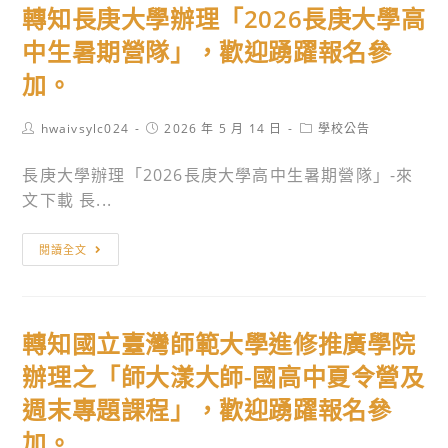
轉知長庚大學辦理「2026長庚大學高
松
假
臺
山
期
灣
中生暑期營隊」，歡迎踴躍報名參
文
間
大
加。
創
辦
學
園
理
昆
Post
Post
Post
hwaivsylc024
2026 年 5 月 14 日
學校公告
區
【2026
蟲
author:
published:
category:
5
輔
學
長庚大學辦理「2026長庚大學高中生暑期營隊」-來
號
大
系
文下載 長...
倉
企
昆
庫
管
蟲
轉
閱讀全文
舉
營】，
標
知
辦
歡
本
長
「櫻
迎
館
庚
轉知國立臺灣師範大學進修推廣學院
桃
踴
辦
大
小
躍
理
學
辦理之「師大漾大師-國高中夏令營及
丸
報
「2026
辦
週末專題課程」，歡迎踴躍報名參
子
名
蒐
理
加。
原
參
藏
「2026