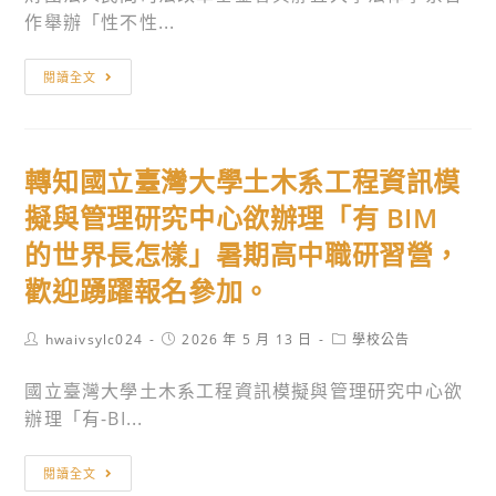
推
作舉辦「性不性...
名
加。
廣
參
學
轉
閱讀全文
加。
院
知
辦
財
理
團
之
轉知國立臺灣大學土木系工程資訊模
法
「師
人
擬與管理研究中心欲辦理「有 BIM
大
民
的世界長怎樣」暑期高中職研習營，
漾
間
大
歡迎踴躍報名參加。
司
師-
法
國
Post
Post
Post
hwaivsylc024
2026 年 5 月 13 日
學校公告
改
author:
published:
category:
高
革
國立臺灣大學土木系工程資訊模擬與管理研究中心欲
中
基
辦理「有-BI...
夏
金
令
會
轉
閱讀全文
營
與
知