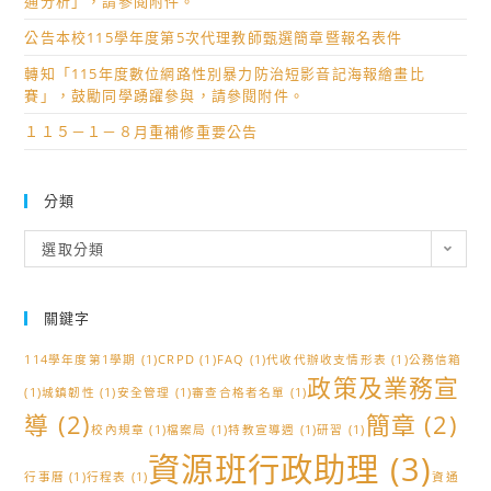
通分析」，請參閱附件。
歡
工
公告本校115學年度第5次代理教師甄選簡章暨報名表件
迎
程
轉知「115年度數位網路性別暴力防治短影音記海報繪畫比
踴
素
賽」，鼓勵同學踴躍參與，請參閱附件。
躍
養
１１５－１－８月重補修重要公告
報
認
名
證
參
輔
分類
加。
導」
分
課
選取分類
類
程，
歡
關鍵字
迎
踴
114學年度第1學期
(1)
CRPD
(1)
FAQ
(1)
代收代辦收支情形表
(1)
公務信箱
躍
政策及業務宣
(1)
城鎮韌性
(1)
安全管理
(1)
審查合格者名單
(1)
報
導
(2)
簡章
(2)
校內規章
(1)
檔案局
(1)
特教宣導週
(1)
研習
(1)
名
資源班行政助理
(3)
參
行事曆
(1)
行程表
(1)
資通
加。