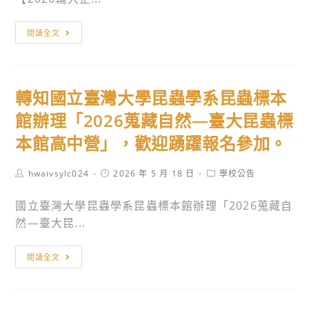
公
司
轉
閱讀全文
於
知
115
輔
年
仁
轉知國立臺灣大學昆蟲學系昆蟲標本
6
大
月
學
館辦理「2026蒐藏自然—臺大昆蟲標
18
企
本館高中營」，歡迎踴躍報名參加。
日
業
~115
管
Post
Post
Post
hwaivsylc024
2026 年 5 月 18 日
學校公告
年
理
author:
published:
category:
9
學
國立臺灣大學昆蟲學系昆蟲標本館辦理「2026蒐藏自
月
系
然—臺大昆...
28
114
日
學
轉
閱讀全文
於
年
知
台
度
國
北
暑
立