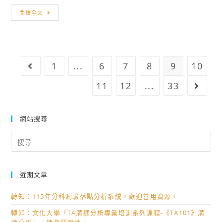
高
名
程
轉
中
閱讀全文
參
學
知
職
加。
系
國
研
舉
立
習
辦
中
營，
1
...
6
7
8
9
10
Go to the previous page
「115
興
歡
年
大
11
12
...
33
Go to
迎
AI
學
踴
智
5
躍
網站搜尋
慧
月
報
機
23
Search
名
器
日
for:
參
人
辦
加。
夏
理
近期文章
令
「人
營」
工
轉知：115年分科測驗落點分析系統，歡迎善用資源。
活
智
轉知：文化大學「TA溝通分析專業培訓系列課程-《TA101》溝
動，
慧