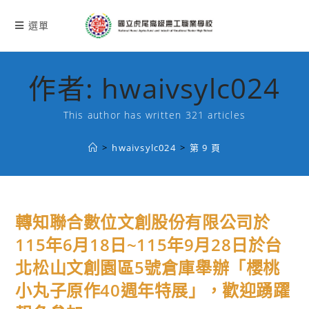
跳
轉
選單
至
主
要
作者:
hwaivsylc024
內
容
This author has written 321 articles
>
hwaivsylc024
>
第 9 頁
轉知聯合數位文創股份有限公司於
115年6月18日~115年9月28日於台
北松山文創園區5號倉庫舉辦「櫻桃
小丸子原作40週年特展」，歡迎踴躍