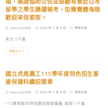
檔，惠請協助公告並鼓勵有意赴日本
留學之學生踴躍報考，如需實體海報
歡迎來信索取。
Post
Post
Post
hwaivsylc006
2026 年 7 月 9 日
學校公告
author:
published:
category:
來文-5下載
115
閱讀全文
年
第
2
國立虎尾農工115學年度特色招生畜
回
「日
產保健科續招簡章
本
留
Post
Post
Post
hwaivsylc006
2026 年 7 月 8 日
學校公告
author:
published:
category:
學
115專業群科特招續招簡章彙編_報部-1下載
試