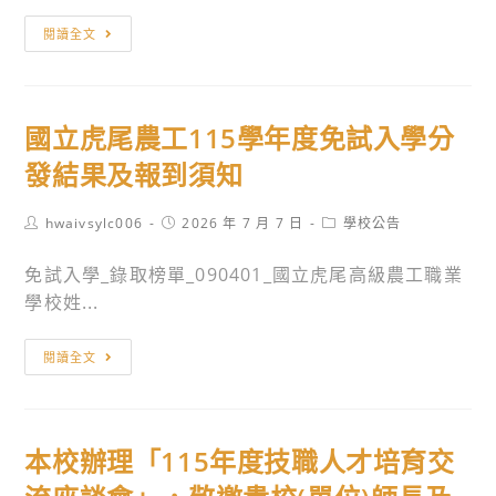
驗
國
（EJU）」
閱讀全文
立
訂
虎
於
尾
11
國立虎尾農工115學年度免試入學分
農
月
工
發結果及報到須知
8
115
日
學
Post
Post
Post
hwaivsylc006
2026 年 7 月 7 日
學校公告
（週
author:
published:
category:
年
日）
免試入學_錄取榜單_090401_國立虎尾高級農工職業
度
在
學校姓...
特
台
色
北
國
招
閱讀全文
舉
立
生
行，
虎
畜
報
尾
產
名
本校辦理「115年度技職人才培育交
農
保
期
工