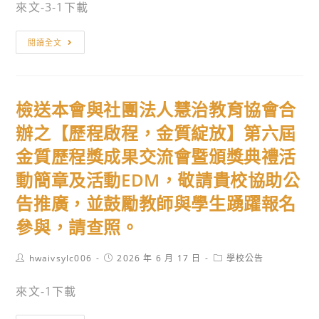
來文-3-1下載
宣
人
傳
才
本
單
培
閱讀全文
校
電
育
日
子
交
間
檔，
流
檢送本會與社團法人慧治教育協會合
部
惠
座
115
辦之【歷程啟程，金質綻放】第六屆
請
談
學
協
會」，
金質歷程獎成果交流會暨頒獎典禮活
年
助
敬
動簡章及活動EDM，敬請貴校協助公
度
公
邀
第
告推廣，並鼓勵教師與學生踴躍報名
告
貴
一
並
校
參與，請查照。
學
鼓
(單
期
勵
位)
Post
Post
Post
hwaivsylc006
2026 年 6 月 17 日
學校公告
author:
辦
published:
category:
有
師
理
來文-1下載
意
長
轉
赴
及