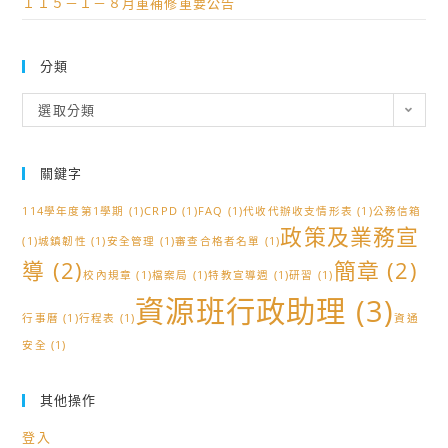
１１５－１－８月重補修重要公告
學
報
生
名
分
參
分類
區
與，
分
說
選取分類
請
類
明
查
會」
照。
關鍵字
相
關
114學年度第1學期
(1)
CRPD
(1)
FAQ
(1)
代收代辦收支情形表
(1)
公務信箱
資
政策及業務宣
(1)
城鎮韌性
(1)
安全管理
(1)
審查合格者名單
(1)
訊，
導
(2)
簡章
(2)
校內規章
(1)
檔案局
(1)
特教宣導週
(1)
研習
(1)
惠
資源班行政助理
(3)
請
行事曆
(1)
行程表
(1)
資通
貴
安全
(1)
校
協
其他操作
助
宣
登入