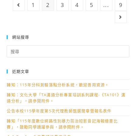
專
辦
貴
1
2
3
4
5
...
9
Go to the previous page
甄
業
理
校
選
群
「116
Go to
協
入
科
學
助
學
錄
年
公
錄
網站搜尋
取
度
告
取
榜
大
Search
推
榜
單
學
for:
廣，
單
多
並
元
鼓
近期文章
入
勵
學
轉知：115年分科測驗落點分析系統，歡迎善用資源。
教
方
師
轉知：文化大學「TA溝通分析專業培訓系列課程-《TA101》溝
案
通分析」，請參閱附件。
與
全
學
公告本校115學年度第5次代理教師甄選簡章暨報名表件
國
生
轉知「115年度數位網路性別暴力防治短影音記海報繪畫比
家
踴
賽」，鼓勵同學踴躍參與，請參閱附件。
長/
躍