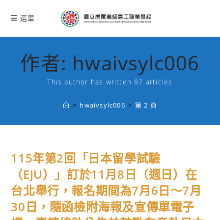
跳
轉
選單
至
主
要
作者:
hwaivsylc006
內
容
This author has written 87 articles
>
hwaivsylc006
>
第 2 頁
115年第2回「日本留學試驗
（EJU）」訂於11月8日（週日）在
台北舉行，報名期間為7月6日～7月
30日，隨函檢附海報及宣傳單電子