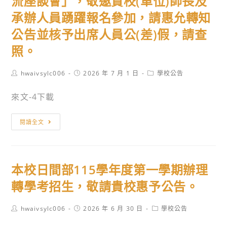
流座談會」，敬邀貴校(單位)師長及
健
間
115
科
承辦人員踴躍報名參加，請惠允轉知
為
學
續
7
公告並核予出席人員公(差)假，請查
年
招
月
度
照。
簡
6
免
章
日
試
Post
Post
Post
hwaivsylc006
2026 年 7 月 1 日
學校公告
～
author:
published:
category:
入
7
來文-4下載
學
月
分
30
本
閱讀全文
發
日，
校
結
隨
辦
果
函
理
及
本校日間部115學年度第一學期辦理
檢
「115
報
附
年
轉學考招生，敬請貴校惠予公告。
到
海
度
須
報
技
Post
Post
Post
hwaivsylc006
2026 年 6 月 30 日
學校公告
知
author:
published:
category:
及
職