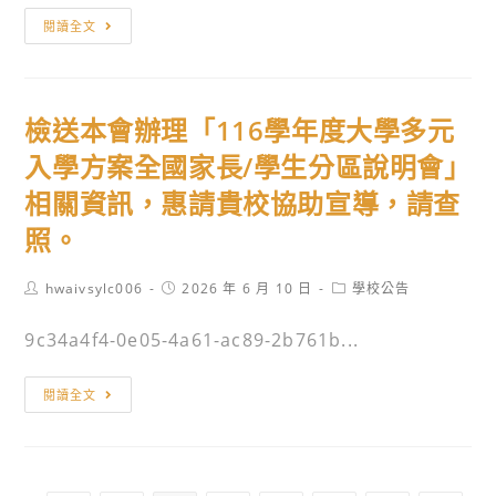
技
交
115
藝
閱讀全文
流
學
技
會
年
能
暨
度
優
頒
檢送本會辦理「116學年度大學多元
高
良
獎
級
入學方案全國家長/學生分區說明會」
學
典
中
生
相關資訊，惠請貴校協助宣導，請查
禮
等
甄
活
照。
學
選
動
校
入
簡
Post
Post
Post
hwaivsylc006
2026 年 6 月 10 日
學校公告
特
學
author:
published:
category:
章
色
高
9c34a4f4-0e05-4a61-ac89-2b761b...
及
招
級
活
生
中
檢
動
閱讀全文
專
等
送
EDM，
業
學
本
敬
群
校
會
請
科