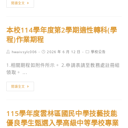
檢
學
閱讀全文
日
承
送
考
本
辦
本
招
留
人
會
生，
學
員
本校114學年度第2學期適性轉科(學
與
敬
之
踴
社
請
程)作業期程
學
躍
團
貴
生
報
法
校
Post
Post
Post
hwaivsylc006
2026 年 6 月 12 日
學校公告
踴
名
author:
published:
category:
人
惠
躍
參
1.相關期程如附件所示。 2.申請表請至教務處註冊組
慧
予
報
加，
領取。 ...
治
公
考，
請
教
告。
如
惠
本
育
閱讀全文
需
允
校
協
實
轉
114
會
體
知
學
合
海
公
115學年度雲林區國民中學技藝技能
年
辦
報
告
度
優良學生甄選入學高級中等學校專業
之
歡
並
第