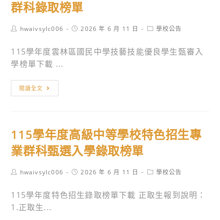
【歷
群科錄取榜單
迎
核
2
程
來
予
學
啟
Post
Post
Post
hwaivsylc006
2026 年 6 月 11 日
學校公告
信
出
期
author:
published:
category:
程，
索
席
適
115學年度雲林區國民中學技藝技能優良學生甄審入
金
取。
人
性
學榜單下載 ...
質
員
轉
綻
公
科
115
放】
閱讀全文
(差)
(學
學
第
假，
程)
年
六
請
作
度
屆
查
115學年度高級中等學校特色招生專
業
雲
金
照。
期
林
業群科甄選入學錄取榜單
質
程
區
歷
國
Post
Post
Post
hwaivsylc006
2026 年 6 月 11 日
學校公告
程
author:
published:
category:
民
獎
115學年度特色招生錄取榜單下載 正取生報到說明：
中
成
1.正取生...
學
果