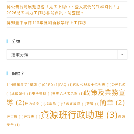
轉公告台灣展翅協會「兒少上線中，登入我們的社群時代！」
2026兒少培力工作坊相關資訊，請查照。
轉知臺中家商115年度創新教學線上工作坊
分類
分
選取分類
類
關鍵字
114學年度第1學期
(1)
CRPD
(1)
FAQ
(1)
代收代辦收支情形表
(1)
公務信箱
政策及業務宣
(1)
城鎮韌性
(1)
安全管理
(1)
審查合格者名單
(1)
導
(2)
簡章
(2)
校內規章
(1)
檔案局
(1)
特教宣導週
(1)
研習
(1)
資源班行政助理
(3)
行事曆
(1)
行程表
(1)
資通
安全
(1)