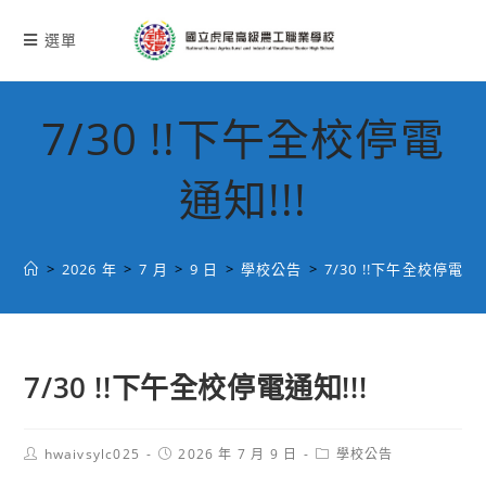
跳
轉
選單
至
主
要
7/30 !!下午全校停電
內
容
通知!!!
>
2026 年
>
7 月
>
9 日
>
學校公告
>
7/30 !!下午全校停電通知
7/30 !!下午全校停電通知!!!
Post
Post
Post
hwaivsylc025
2026 年 7 月 9 日
學校公告
author:
published:
category: