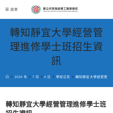
跳
轉
選單
至
主
要
轉知靜宜大學經營管
內
容
理進修學士班招生資
訊
>
2026 年
>
7 月
>
6 日
>
學校公告
>
轉知靜宜大學經營管理
轉知靜宜大學經營管理進修學士班