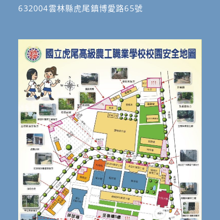
632004雲林縣虎尾鎮博愛路65號